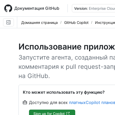
Skip
to
Документация GitHub
Version:
Enterprise Clou
main
content
Домашняя страница
GitHub Copilot
Инструкци
Использование прилож
Запустите агента, созданный п
комментария к pull request-за
на GitHub.
Кто может использовать эту функцию?
Доступно для всех
платныхCopilot плано
Sign up for Copilot