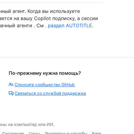
чный агент. Когда вы используете
тся на вашу Copilot подписку, а сессии
блачный агенти . См
. раздел AUTOTITLE
.
По-прежнему нужна помощь?
Спросите сообщество GitHub
Связаться со службой поддержки
ены на компьютер или ИИ.
Состояние
Цены
Экспертные службы
Блог