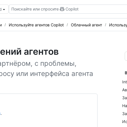
Поискайте или спросите
Copilot
d
и
Используйте агентов Copilot
Облачный агент
Использу
ений агентов
артнёром, с проблемы,
просу или интерфейса агента
В
In
Ав
За
На
в
.
За
Ис