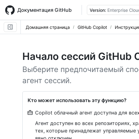
Skip
to
Документация GitHub
Version:
Enterprise Clou
main
content
Домашняя страница
GitHub Copilot
Инструкци
Начало сессий GitHub C
Выберите предпочитаемый спос
агент сессий.
Кто может использовать эту функцию?
Copilot облачный агент доступна для всех
Агент доступен во всех репозиториях, х
тех, которые принадлежат управляемые у
явно отключен.