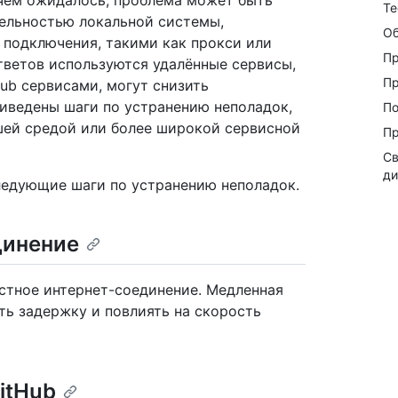
, чем ожидалось, проблема может быть
Те
тельностью локальной системы,
Об
 подключения, такими как прокси или
Пр
ответов используются удалённые сервисы,
Пр
ub сервисами, могут снизить
иведены шаги по устранению неполадок,
По
шей средой или более широкой сервисной
Пр
Св
ди
следующие шаги по устранению неполадок.
динение
остное интернет-соединение. Медленная
ть задержку и повлиять на скорость
itHub