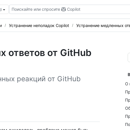
Поискайте или спросите
Copilot
d
и
Устранение неполадок Copilot
Устранение медленных от
 ответов от GitHub
В
ных реакций от GitHub
О 
Пр
Пр
Об
Пр
По