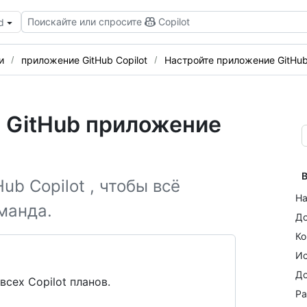
Поискайте или спросите
Copilot
d
и
приложение GitHub Copilot
Настройте приложение GitHub
 GitHub приложение
В
b Copilot , чтобы всё
На
оманда.
До
Ко
Ис
До
всех Copilot планов.
Ра