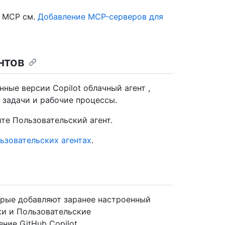
о MCP см.
Добавление MCP-серверов для
нтов
ные версии Copilot облачный агент ,
 задачи и рабочие процессы.
те Пользовательский агент.
ьзовательских агентах
.
орые добавляют заранее настроенный
ки и Пользовательские
ие GitHub Copilot.