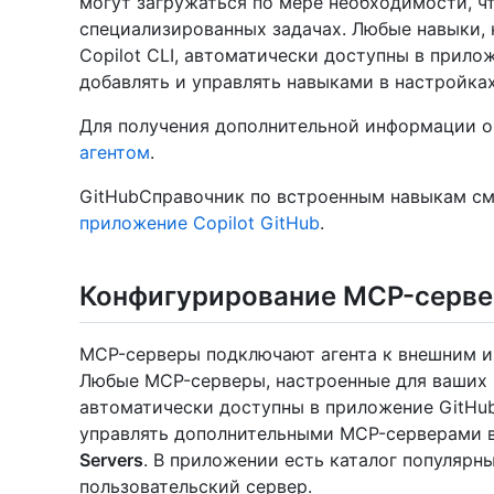
могут загружаться по мере необходимости, ч
специализированных задачах. Любые навыки, 
Copilot CLI, автоматически доступны в прило
добавлять и управлять навыками в настройка
Для получения дополнительной информации о 
агентом
.
GitHubСправочник по встроенным навыкам см
приложение Copilot GitHub
.
Конфигурирование MCP-серве
MCP-серверы подключают агента к внешним и
Любые MCP-серверы, настроенные для ваших р
автоматически доступны в приложение GitHub
управлять дополнительными MCP-серверами 
Servers
. В приложении есть каталог популярн
пользовательский сервер.