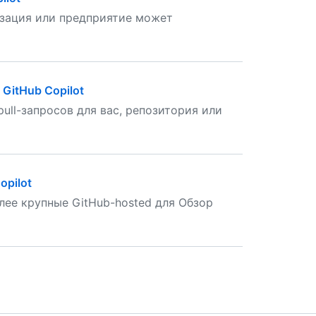
изация или предприятие может
GitHub Copilot
ull-запросов для вас, репозитория или
opilot
лее крупные GitHub-hosted для Обзор