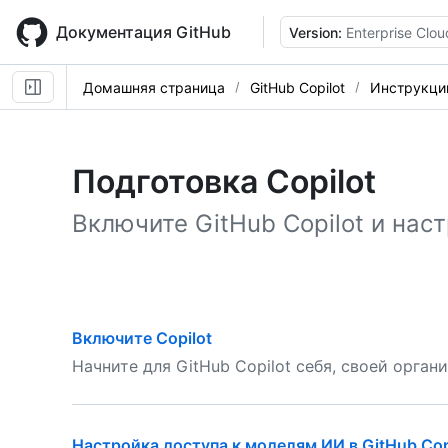
Skip
to
Документация GitHub
Version:
Enterprise Clou
main
content
Домашняя страница
GitHub Copilot
Инструкци
Подготовка Copilot
Включите GitHub Copilot и нас
Включите Copilot
Начните для GitHub Copilot себя, своей орган
Настройка доступа к моделям ИИ в GitHub Cop