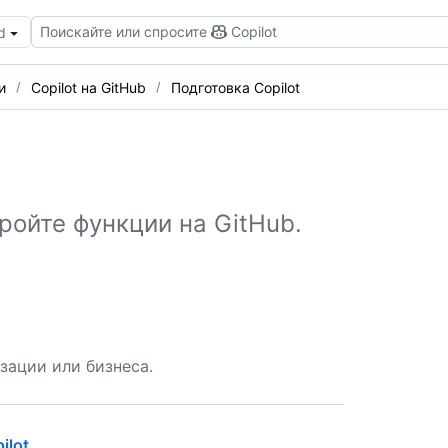
Поискайте или спросите
Copilot
d
и
Copilot на GitHub
Подготовка Copilot
тройте функции на GitHub.
изации или бизнеса.
ilot