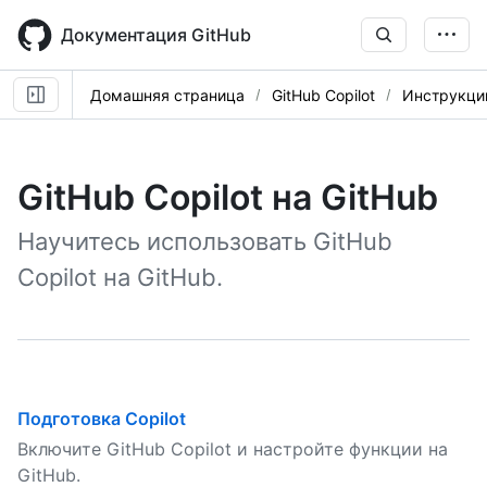
Skip
to
Документация GitHub
main
content
Домашняя страница
GitHub Copilot
Инструкци
GitHub Copilot на GitHub
Научитесь использовать GitHub
Copilot на GitHub.
Подготовка Copilot
Включите GitHub Copilot и настройте функции на
GitHub.