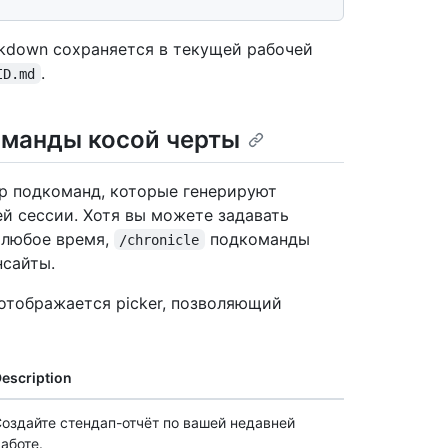
rkdown сохраняется в текущей рабочей
.
ID.md
манды косой черты
ор подкоманд, которые генерируют
й сессии. Хотя вы можете задавать
в любое время,
подкоманды
/chronicle
нсайты.
 отображается picker, позволяющий
escription
оздайте стендап-отчёт по вашей недавней
аботе.