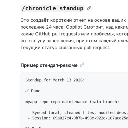
/chronicle standup
Это создаёт короткий отчёт на основе ваших 
последние 24 часа. Copilot Смотрит, над каки
какие GitHub pull requests или проблемы, ко
по статусу завершения, при этом каждый элем
текущий статус связанных pull request.
Пример стендап-резюме
Standup for March 13 2026:

✅ Done

myapp-repo repo maintenance (main branch)

 - Synced local, cleaned files, audited deps, reviewed architecture

 - Session: 69a027e4-9b7b-493e-922e-107acd25abab
