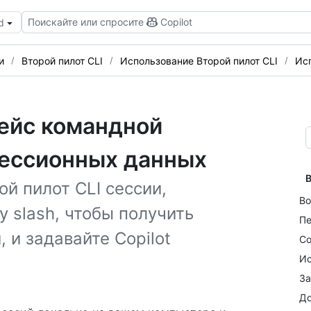
Поискайте или спросите
Copilot
d
и
Второй пилот CLI
Использование Второй пилот CLI
Ис
ейс командной
 сессионных данных
В
й пилот CLI сессии,
Во
 slash, чтобы получить
Пе
 и задавайте Copilot
Со
Ис
За
До