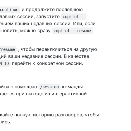
и продолжите последнюю
continue
едавних сессий, запустите
copilot --
ением ваших недавних сессий. Или, если
обновить, можно сразу
copilot --resume 
, чтобы переключиться на другую
/resume
ий ваши недавние сессии. В качестве
перейти к конкретной сессии.
N-ID
найти с помощью
команды
/session
жается при выходе из интерактивной
ужайте полную историю разговоров, чтобы
лись.