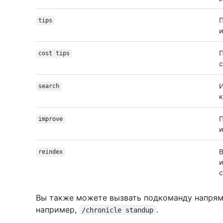
П
tips
и
П
cost tips
с
И
search
П
improve
и
В
reindex
и
с
Вы также можете вызвать подкоманду напряму
например,
.
/chronicle standup