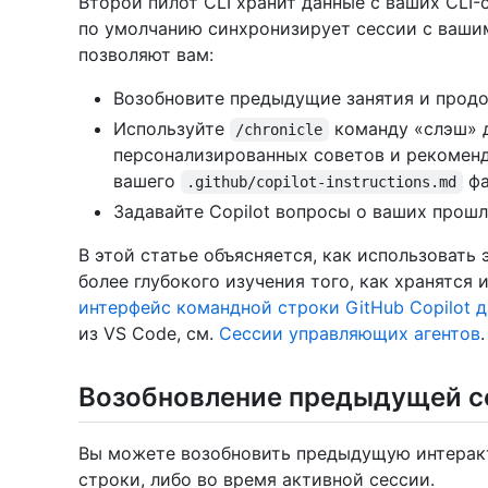
Второй пилот CLI хранит данные с ваших CLI
по умолчанию синхронизирует сессии с вашим
позволяют вам:
Возобновите предыдущие занятия и продол
Используйте
команду «слэш» д
/chronicle
персонализированных советов и рекомен
вашего
фа
.github/copilot-instructions.md
Задавайте Copilot вопросы о ваших прош
В этой статье объясняется, как использовать 
более глубокого изучения того, как хранятся
интерфейс командной строки GitHub Copilot 
из VS Code, см.
Сессии управляющих агентов
.
Возобновление предыдущей с
Вы можете возобновить предыдущую интеракт
строки, либо во время активной сессии.