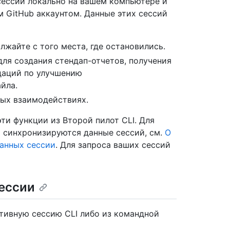
-сессий локально на вашем компьютере и
 GitHub аккаунтом. Данные этих сессий
жайте с того места, где остановились.
ля создания стендап-отчетов, получения
даций по улучшению
йла.
лых взаимодействиях.
эти функции из Второй пилот CLI. Для
 и синхронизируются данные сессий, см.
О
данных сессии
. Для запроса ваших сессий
ессии
ивную сессию CLI либо из командной