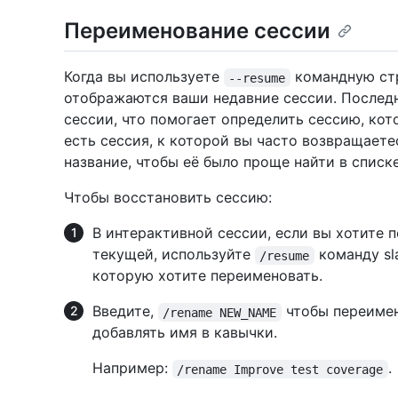
Переименование сессии
Когда вы используете
командную ст
--resume
отображаются ваши недавние сессии. Последн
сессии, что помогает определить сессию, кот
есть сессия, к которой вы часто возвращаете
название, чтобы её было проще найти в списке
Чтобы восстановить сессию:
В интерактивной сессии, если вы хотите 
текущей, используйте
команду sl
/resume
которую хотите переименовать.
Введите,
чтобы переимен
/rename NEW_NAME
добавлять имя в кавычки.
Например:
.
/rename Improve test coverage