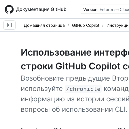
Skip
to
Документация GitHub
Version:
Enterprise Clou
main
content
Домашняя страница
GitHub Copilot
Инструкци
Использование интерф
строки GitHub Copilot
Возобновите предыдущие Второ
используйте
команду
/chronicle
информацию из истории сессий,
вопросы об использовании CLI.