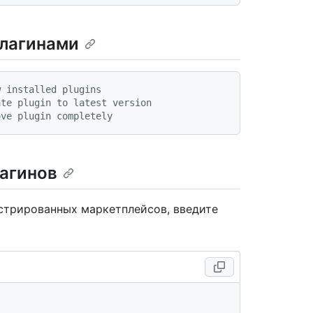
плагинами
w installed plugins
ate plugin to latest version
ove plugin completely
агинов
стрированных маркетплейсов, введите