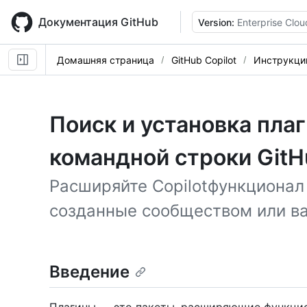
Skip
to
Документация GitHub
Version:
Enterprise Clou
main
content
Домашняя страница
GitHub Copilot
Инструкци
Поиск и установка пла
командной строки GitHu
Расширяйте Copilotфункционал 
созданные сообществом или в
Введение