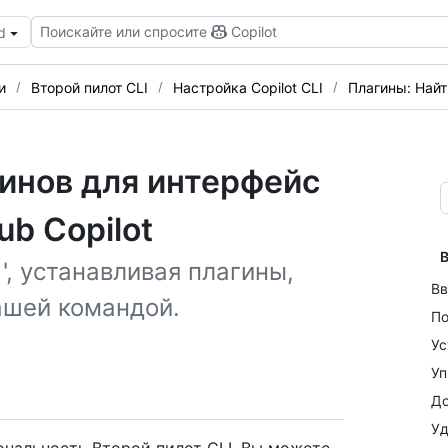
Поискайте или спросите
Copilot
d
и
Второй пилот CLI
Настройка Copilot CLI
Плагины: Найт
гинов для интерфейс
b Copilot
В
', устанавливая плагины,
Вв
ашей командой.
По
Ус
Уп
До
Уд