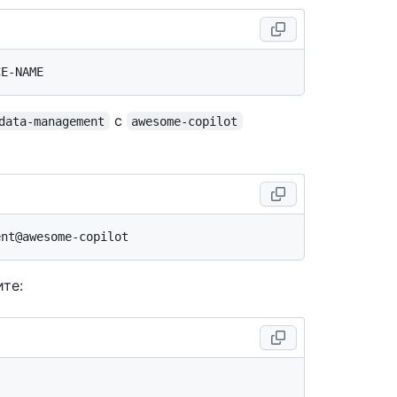
с
data-management
awesome-copilot
ите: