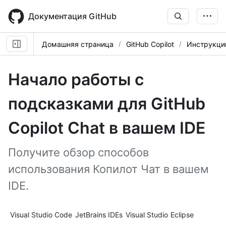
Skip
to
Документация GitHub
main
content
Домашняя страница
GitHub Copilot
Инструкци
Начало работы с
подсказками для GitHub
Copilot Chat в вашем IDE
Получите обзор способов
использования Копилот Чат в вашем
IDE.
Tool navigation
Visual Studio Code
JetBrains IDEs
Visual Studio
Eclipse