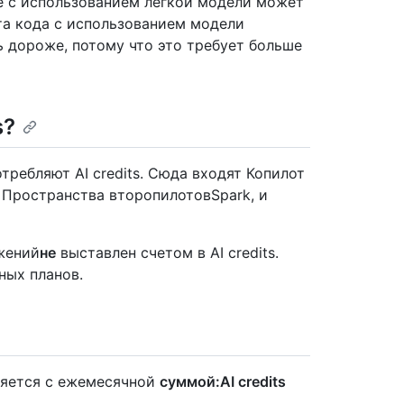
е с использованием лёгкой модели может
та кода с использованием модели
ь дороже, потому что это требует больше
s?
требляют AI credits. Сюда входят Копилот
т, Пространства второпилотовSpark, и
жений
не
выставлен счетом в AI credits.
ных планов.
ляется с ежемесячной
суммой:AI credits