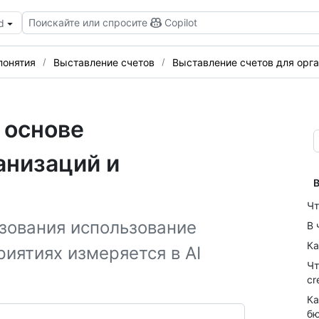
Поискайте или спросите
Copilot
d
понятия
Выставление счетов
Выставление счетов для орг
 основе
анизаций и
В
Чт
ьзования использование
В 
Ка
риятиях измеряется в AI
Чт
cr
Ка
б