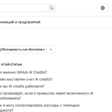
анизаций и предприятий
Копировать как Markdown
 этой статье
о именно GitHub AI Credits?
чём выставлен счет AI credits?
к вы AI credits работаете?
о произойдёт, если я превыслю лимит включенного AI
editsлимита?
к я могу контролировать расходы с помощью
юджета?