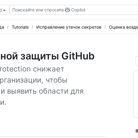
Поискайте или спросите
Copilot
d
да
Tutorials
Исправление утечок секретов
Оценка возд
тной защиты GitHub
rotection снижает
рганизации, чтобы
и выявить области для
и.
В