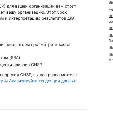
Вв
HSP) для вашей организации вам стоит
Не
ает вашу организацию. Этот урок
Ша
ым и интерпретацию результатов для
ор
Ша
Ша
бе
изации, чтобы просмотреть secret
Ша
Ша
ётом (SRA)
м
оценки влияния GHSP
внедрения GHSP, вы всё равно можете
гу 4: Анализируйте тенденции данных