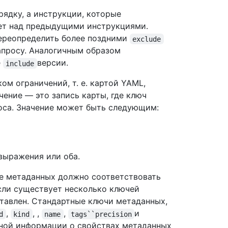
ядку, а инструкции, которые
ет над предыдущими инструкциями.
ереопределить более поздними
exclude
просу. Аналогичным образом
е
версии.
include
ом ограничений, т. е. картой YAML,
ение — это запись карты, где ключ
оса. Значение может быть следующим:
выражения или оба.
ие метаданных должно соответствовать
сли существует несколько ключей
тавлен. Стандартные ключи метаданных,
,
, ,
,
и
d
kind
name
tags``precision
ьной информации о свойствах метаданных