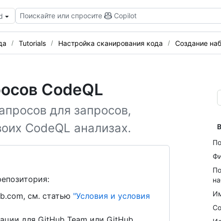
Поискайте или спросите
Copilot
d
да
Tutorials
Настройка сканирования кода
Создание на
росов CodeQL
апросов для запросов,
воих CodeQL анализах.
В
По
Фи
По
репозитория:
на
Им
b.com, см. статью
"Условия и условия
Со
ации для GitHub Team или GitHub