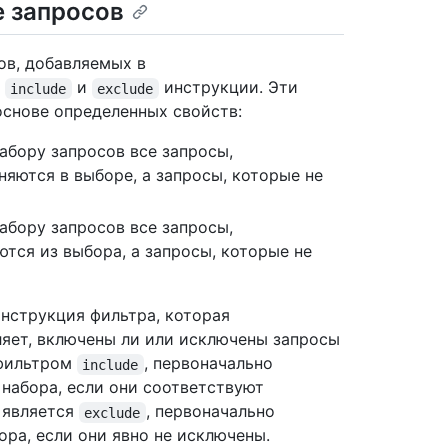
е запросов
ов, добавляемых в
ь
и
инструкции. Эти
include
exclude
основе определенных свойств:
абору запросов все запросы,
яются в выборе, а запросы, которые не
абору запросов все запросы,
тся из выбора, а запросы, которые не
нструкция фильтра, которая
ляет, включены ли или исключены запросы
 фильтром
, первоначально
include
набора, если они соответствуют
 является
, первоначально
exclude
ра, если они явно не исключены.