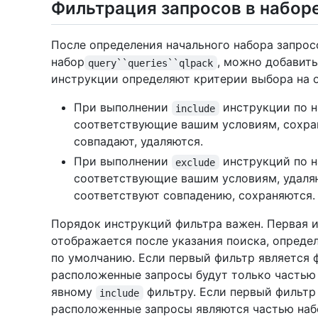
Фильтрация запросов в набор
После определения начального набора запрос
набор
, можно добавит
query``queries``qlpack
инструкции определяют критерии выбора на 
При выполнении
инструкции по н
include
соответствующие вашим условиям, сохран
совпадают, удаляются.
При выполнении
инструкций по н
exclude
соответствующие вашим условиям, удаляю
соответствуют совпадению, сохраняются.
Порядок инструкций фильтра важен. Первая и
отображается после указания поиска, опреде
по умолчанию. Если первый фильтр является
расположенные запросы будут только частью 
явному
фильтру. Если первый фильтр
include
расположенные запросы являются частью набо