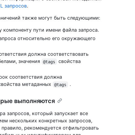
L запросов
.
аничений также могут быть следующими:
у компоненту пути имени файла запроса.
 запроса относительно его окружающего
соответствия должна соответствовать
белами, значения
свойства
@tags
трок соответствия должна
 свойства метаданных
.
@tags
орые выполняются
а запросов, который запускает все
ием нескольких конкретных запросов,
к правило, рекомендуется отфильтровать