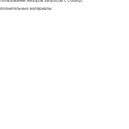
пользование наборов запросов с CodeQL
полнительные материалы