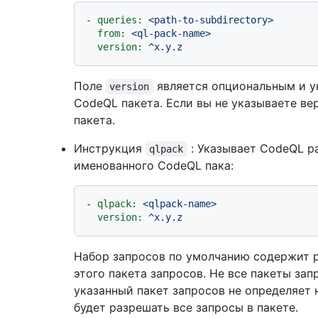
-
queries:
<path-to-subdirectory>
from:
<ql-pack-name>
version:
^x.y.z
Поле
является опциональным и у
version
CodeQL пакета. Если вы не указываете ве
пакета.
Инструкция
: Указывает CodeQL р
qlpack
именованного CodeQL пака:
-
qlpack:
<qlpack-name>
version:
^x.y.z
Набор запросов по умолчанию содержит 
этого пакета запросов. Не все пакеты за
указанный пакет запросов не определяет 
будет разрешать все запросы в пакете.