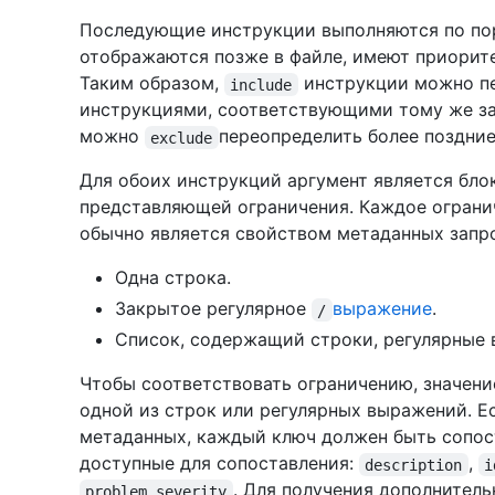
Последующие инструкции выполняются по пор
отображаются позже в файле, имеют приорит
Таким образом,
инструкции можно п
include
инструкциями, соответствующими тому же за
можно
переопределить более поздни
exclude
Для обоих инструкций аргумент является блок
представляющей ограничения. Каждое огранич
обычно является свойством метаданных запр
Одна строка.
Закрытое регулярное
выражение
.
/
Список, содержащий строки, регулярные 
Чтобы соответствовать ограничению, значен
одной из строк или регулярных выражений. Е
метаданных, каждый ключ должен быть сопос
доступные для сопоставления:
,
description
i
. Для получения дополнител
problem.severity