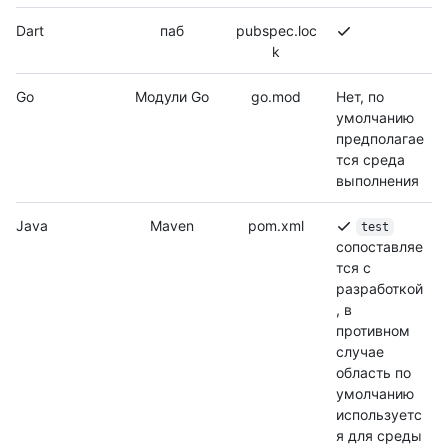
Dart
паб
pubspec.loc
k
Go
Модули Go
go.mod
Нет, по
умолчанию
предполагае
тся среда
выполнения
Java
Maven
pom.xml
test
сопоставляе
тся с
разработкой
, в
противном
случае
область по
умолчанию
используетс
я для среды