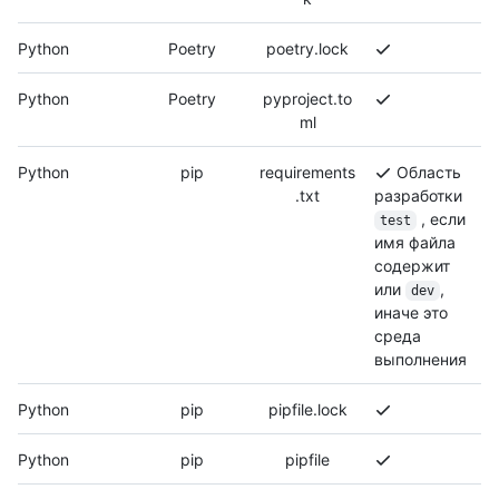
Python
Poetry
poetry.lock
Python
Poetry
pyproject.to
ml
Python
pip
requirements
Область
.txt
разработки
, если
test
имя файла
содержит
или
,
dev
иначе это
среда
выполнения
Python
pip
pipfile.lock
Python
pip
pipfile