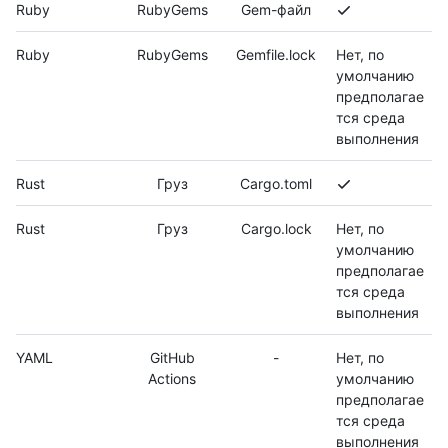
Ruby
RubyGems
Gem-файл
Ruby
RubyGems
Gemfile.lock
Нет, по
умолчанию
предполагае
тся среда
выполнения
Rust
Груз
Cargo.toml
Rust
Груз
Cargo.lock
Нет, по
умолчанию
предполагае
тся среда
выполнения
YAML
GitHub
-
Нет, по
Actions
умолчанию
предполагае
тся среда
выполнения