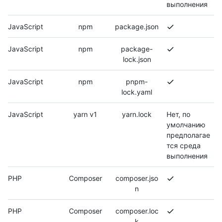
выполнения
JavaScript
npm
package.json
JavaScript
npm
package-
lock.json
JavaScript
npm
pnpm-
lock.yaml
JavaScript
yarn v1
yarn.lock
Нет, по
умолчанию
предполагае
тся среда
выполнения
PHP
Composer
composer.jso
n
PHP
Composer
composer.loc
k