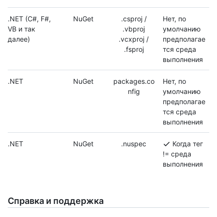
.NET (C#, F#,
NuGet
.csproj /
Нет, по
VB и так
.vbproj
умолчанию
далее)
.vcxproj /
предполагае
.fsproj
тся среда
выполнения
.NET
NuGet
packages.co
Нет, по
nfig
умолчанию
предполагае
тся среда
выполнения
.NET
NuGet
.nuspec
Когда тег
!= среда
выполнения
Справка и поддержка