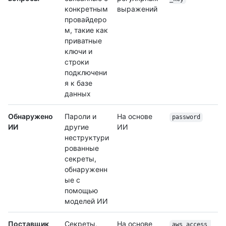
конкретным
выражений
провайдеро
м, такие как
приватные
ключи и
строки
подключени
я к базе
данных
Обнаружено
Пароли и
На основе
password
ИИ
другие
ИИ
неструктури
рованные
секреты,
обнаруженн
ые с
помощью
моделей ИИ
Поставщик
Секреты,
На основе
aws_access_