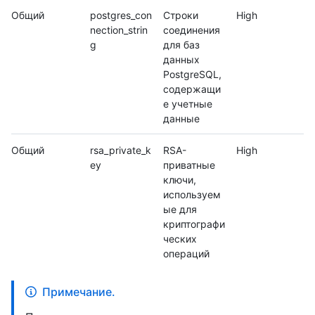
Общий
postgres_con
Строки
High
nection_strin
соединения
g
для баз
данных
PostgreSQL,
содержащи
е учетные
данные
Общий
rsa_private_k
RSA-
High
ey
приватные
ключи,
используем
ые для
криптографи
ческих
операций
Примечание.