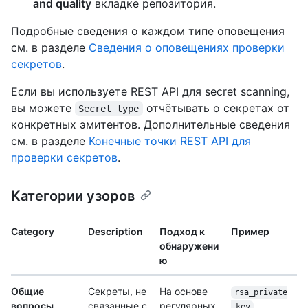
and quality
вкладке репозитория.
Подробные сведения о каждом типе оповещения
см. в разделе
Сведения о оповещениях проверки
секретов
.
Если вы используете REST API для secret scanning,
вы можете
отчётывать о секретах от
Secret type
конкретных эмитентов. Дополнительные сведения
см. в разделе
Конечные точки REST API для
проверки секретов
.
Категории узоров
Category
Description
Подход к
Пример
обнаружени
ю
Общие
Секреты, не
На основе
rsa_private
вопросы
связанные с
регулярных
_key