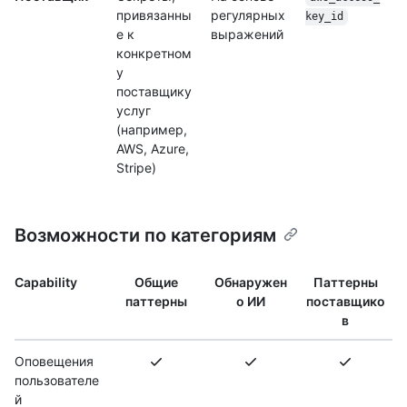
привязанны
регулярных
key_id
е к
выражений
конкретном
у
поставщику
услуг
(например,
AWS, Azure,
Stripe)
Возможности по категориям
Capability
Общие
Обнаружен
Паттерны
паттерны
о ИИ
поставщико
в
Оповещения
пользователе
й