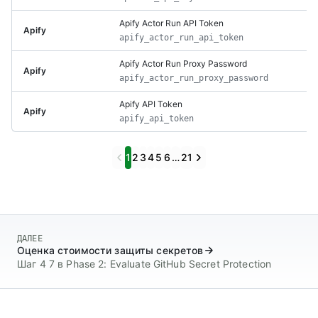
Apify Actor Run API Token
Apify
apify_actor_run_api_token
Apify Actor Run Proxy Password
Apify
apify_actor_run_proxy_password
Apify API Token
Apify
apify_api_token
Previous
Next
1
2
3
4
5
6
…
21
ДАЛЕЕ
Оценка стоимости защиты секретов
Шаг 4 7 в Phase 2: Evaluate GitHub Secret Protection