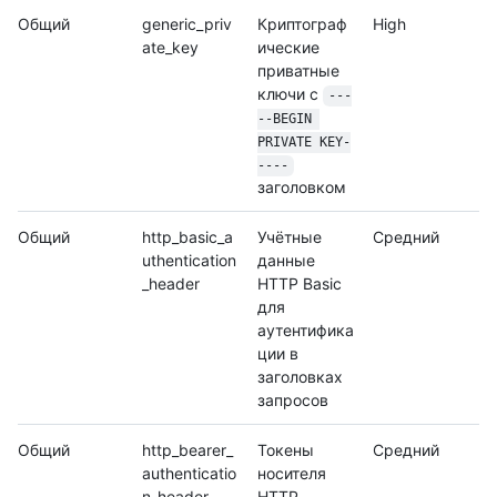
Общий
generic_priv
Криптограф
High
ate_key
ические
приватные
ключи с
---
--BEGIN 
PRIVATE KEY-
----
заголовком
Общий
http_basic_a
Учётные
Средний
uthentication
данные
_header
HTTP Basic
для
аутентифика
ции в
заголовках
запросов
Общий
http_bearer_
Токены
Средний
authenticatio
носителя
n_header
HTTP,