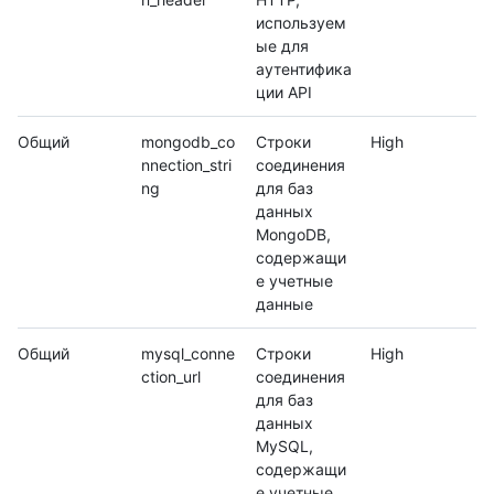
используем
ые для
аутентифика
ции API
Общий
mongodb_co
Строки
High
nnection_stri
соединения
ng
для баз
данных
MongoDB,
содержащи
е учетные
данные
Общий
mysql_conne
Строки
High
ction_url
соединения
для баз
данных
MySQL,
содержащи
е учетные