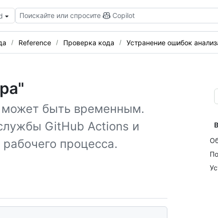
Поискайте или спросите
Copilot
d
да
Reference
Проверка кода
Устранение ошибок анализ
ра"
о может быть временным.
службы GitHub Actions и
В
Об
 рабочего процесса.
По
Ус