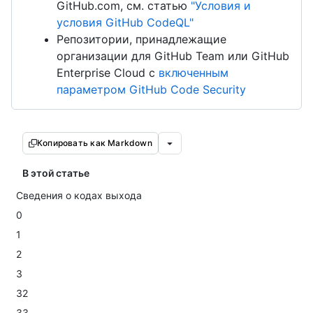
GitHub.com, см. статью
"Условия и
условия GitHub CodeQL"
Репозитории, принадлежащие
организации для GitHub Team или GitHub
Enterprise Cloud с
включенным
параметром GitHub Code Security
Копировать как Markdown
В этой статье
Сведения о кодах выхода
0
1
2
3
32
33