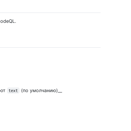
odeQL.
ают
(по умолчанию)__
text