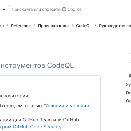
Поискайте или спросите
Copilot
d
да
Reference
Проверка кода
CodeQL
Руководство по
инструментов CodeQL.
В
Sy
De
репозитория:
Op
b.com, см. статью
"Условия и условия
ации для GitHub Team или GitHub
ром GitHub Code Security