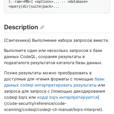
[--ram=<MB>] <options>... -- <database> 
Description
[Сантехника] Выполнение набора запросов вместе.
Выполните один или несколько запросов к базе
данных CodeQL, сохраняя результаты в
подкаталоге результатов каталога базы данных.
Позже результаты можно преобразовать в
доступные для чтения форматы с помощью
базы
данных codeql интерпретировать результаты
или
запроса для запроса с [помощью декодирования
codeql bqrs или
кодql bqrs интерпретируются
]
(/code-security/reference/code-
scanning/codeql/codeql-cli-manual/bqrs-interpret).