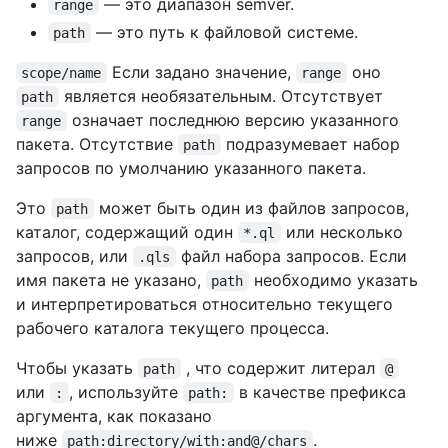
— это диапазон semver.
range
— это путь к файловой системе.
path
Если задано значение,
оно
scope/name
range
является необязательным. Отсутствует
path
означает последнюю версию указанного
range
пакета. Отсутствие
подразумевает набор
path
запросов по умолчанию указанного пакета.
Это
может быть один из файлов запросов,
path
каталог, содержащий один
или несколько
*.ql
запросов, или
файл набора запросов. Если
.qls
имя пакета не указано,
необходимо указать
path
и интерпретироваться относительно текущего
рабочего каталога текущего процесса.
Чтобы указать
, что содержит литерал
path
@
или
, используйте
в качестве префикса
:
path:
аргумента, как показано
ниже
.
path:directory/with:and@/chars