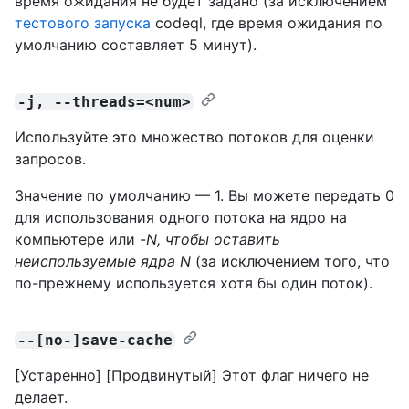
время ожидания не будет задано (за исключением
тестового запуска
codeql, где время ожидания по
умолчанию составляет 5 минут).
-j, --threads=<num>
Используйте это множество потоков для оценки
запросов.
Значение по умолчанию — 1. Вы можете передать 0
для использования одного потока на ядро на
компьютере или -
N, чтобы оставить
неиспользуемые
ядра N
(за исключением того, что
по-прежнему используется хотя бы один поток).
--[no-]save-cache
[Устаренно] [Продвинутый] Этот флаг ничего не
делает.