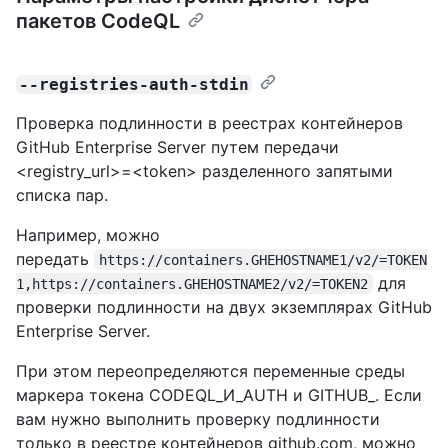
пакетов CodeQL
--registries-auth-stdin
Проверка подлинности в реестрах контейнеров
GitHub Enterprise Server путем передачи
<registry_url>=<token> разделенного запятыми
списка пар.
Например, можно
передать
https://containers.GHEHOSTNAME1/v2/=TOKEN
для
1,https://containers.GHEHOSTNAME2/v2/=TOKEN2
проверки подлинности на двух экземплярах GitHub
Enterprise Server.
При этом переопределяются переменные среды
маркера токена CODEQL_И_AUTH и GITHUB_. Если
вам нужно выполнить проверку подлинности
только в реестре контейнеров github.com, можно