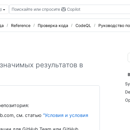
Поискайте или спросите
Copilot
d
да
Reference
Проверка кода
CodeQL
Руководство по
 значимых результатов в
В
Sy
De
Op
репозитория:
b.com, см. статью
"Условия и условия
ации для GitHub Team или GitHub