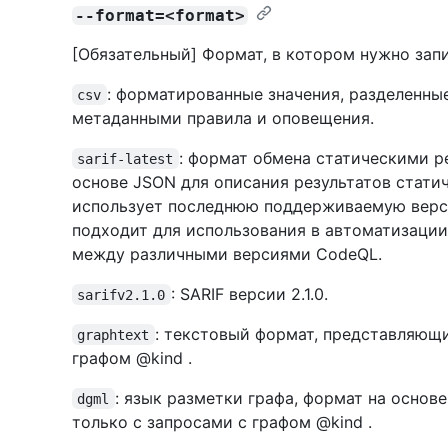
--format=<format>
[Обязательный] Формат, в котором нужно запи
: форматированные значения, разделенны
csv
метаданными правила и оповещения.
: формат обмена статическими ре
sarif-latest
основе JSON для описания результатов стати
использует последнюю поддерживаемую версию
подходит для использования в автоматизации,
между различными версиями CodeQL.
: SARIF версии 2.1.0.
sarifv2.1.0
: текстовый формат, представляющ
graphtext
графом @kind .
: язык разметки графа, формат на осно
dgml
только с запросами с графом @kind .