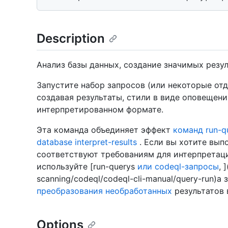
Description
Анализ базы данных, создание значимых резул
Запустите набор запросов (или некоторые от
создавая результаты, стили в виде оповещени
интерпретированном формате.
Эта команда объединяет эффект
команд run-q
database interpret-results
. Если вы хотите вып
соответствуют требованиям для интерпретац
используйте [run-querys
или codeql-запросы
, 
scanning/codeql/codeql-cli-manual/query-run)а
преобразования необработанных
результатов 
Options