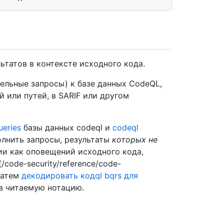
ьтатов в контексте исходного кода.
дельные запросы) к базе данных CodeQL,
й или путей, в SARIF или другом
ueries
базы данных codeql и
codeql
олнить запросы, результаты
которых не
ии как оповещений исходного кода,
](/code-security/reference/code-
 затем
декодировать кодql bqrs для
в читаемую нотацию.