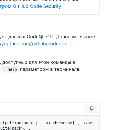
ром GitHub Code Security
ск данных CodeQL CLI. Дополнительные
s://github.com/github/codeql-cli-
, доступных для этой команды в
с
параметром в терминале.
--help
output=<output> [--threads=<num>] [--ram=