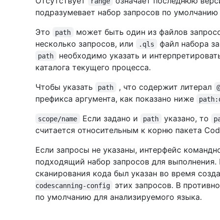
Отсутствует
означает последнюю верси
range
подразумевает набор запросов по умолчанию 
Это
может быть один из файлов запросо
path
несколько запросов, или
файл набора за
.qls
необходимо указать и интерпретироват
path
каталога текущего процесса.
Чтобы указать
, что содержит литерал
path
префикса аргумента, как показано ниже
path:
Если задано и
указано, то
scope/name
path
p
считается относительным к корню пакета Cod
Если запросы не указаны, интерфейс командн
подходящий набор запросов для выполнения. 
сканирования кода был указан во время соз
этих запросов. В противн
codescanning-config
по умолчанию для анализируемого языка.