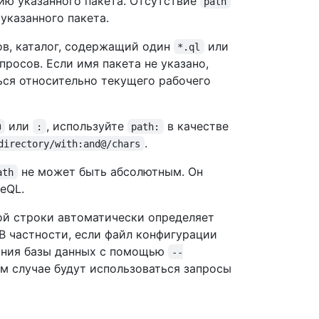
ю указанного пакета. Отсутствие
path
указанного пакета.
в, каталог, содержащий один
или
*.ql
просов. Если имя пакета не указано,
ься относительно текущего рабочего
или
, используйте
в качестве
@
:
path:
.
directory/with:and@/chars
не может быть абсолютным. Он
ath
eQL.
ой строки автоматически определяет
В частности, если файл конфигурации
дания базы данных с помощью
--
ом случае будут использоваться запросы