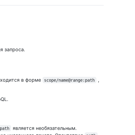
я запроса.
аходится в форме
,
scope/name@range:path
QL.
является необязательным.
path