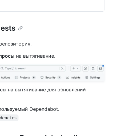
ests
репозитория.
просы
на вытягивание.
сы на вытягивание для обновлений
спользуемый Dependabot.
.
dencies