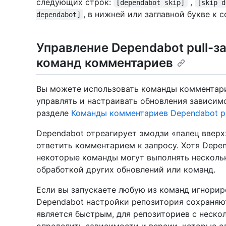
следующих строк:
,
[dependabot skip]
[skip d
, в нижней или заглавной букве к
dependabot]
Управление Dependabot pull-
команд комментариев
Вы можете использовать команды комментариев
управлять и настраивать обновления зависим
разделе
Команды комментариев Dependabot pul
Dependabot отреагирует эмодзи «палец ввер
ответить комментарием к запросу. Хотя Depe
некоторые команды могут выполнять нескольк
обработкой других обновлений или команд.
Если вы запускаете любую из команд игнорир
Dependabot настройки репозитория сохраняют
является быстрым, для репозиториев с неско
определить зависимости и версии, которые с