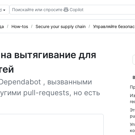
Поискайте или спросите
Copilot
d
да
How-tos
Secure your supply chain
Управляйте безопа
на вытягивание для
тей
В
 Dependabot , вызванными
Пр
угими pull-requests, но есть
Из
re
Эт
pu
Уп
ко