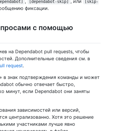
,
, или
ependabot]
[dependabot-skip]
[skip-
 сообщению фиксации.
запросами с помощью
 на Dependabot pull requests, чтобы
остей. Дополнительные сведения см. в
l request
.
х» в знак подтверждения команды и может
ndabot обычно отвечает быстро,
о минут, если Dependabot они заняты
ования зависимостей или версий,
ся централизованно. Хотя это решение
лькими участниками лучше явно
ледует игнорировать в файле