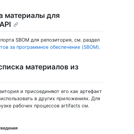
а материалы для
API
спорта SBOM для репозитория, см. раздел
етов за программное обеспечение (SBOM)
.
писка материалов из
итория и присоединяют его как артефакт
 использовать в других приложениях. Для
зке рабочих процессов artifacts см.
Сведения