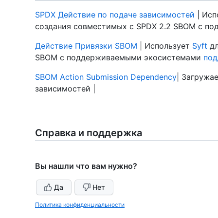
SPDX Действие по подаче зависимостей
| Исп
создания совместимых с SPDX 2.2 SBOM с 
Действие Привязки SBOM
| Использует
Syft
дл
SBOM с поддерживаемыми экосистемами
по
SBOM Action Submission Dependency
| Загружа
зависимостей |
Справка и поддержка
Вы нашли что вам нужно?
Да
Нет
Политика конфиденциальности