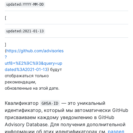
updated:YYYY-MM-DD
[
updated:2021-01-13
]
(
https://github.com/advisories
?
utf8=%E2%9C%93&query=up
dated%3A2021-01-13
) будут
отображаться только
рекомендации,
обновленные на этой дате.
Квалификатор
— это уникальный
GHSA-ID
идентификатор, который мы автоматически GitHub
присваиваем каждому уведомлению в GitHub
Advisory Database. Для получения дополнительной
информации об этих идентификаторах см.
раздел