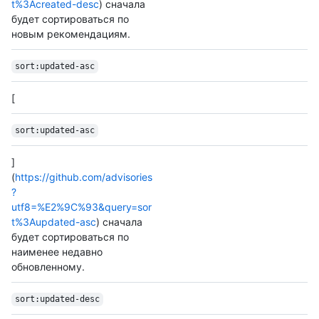
t%3Acreated-desc
) сначала
будет сортироваться по
новым рекомендациям.
sort:updated-asc
[
sort:updated-asc
]
(
https://github.com/advisories
?
utf8=%E2%9C%93&query=sor
t%3Aupdated-asc
) сначала
будет сортироваться по
наименее недавно
обновленному.
sort:updated-desc