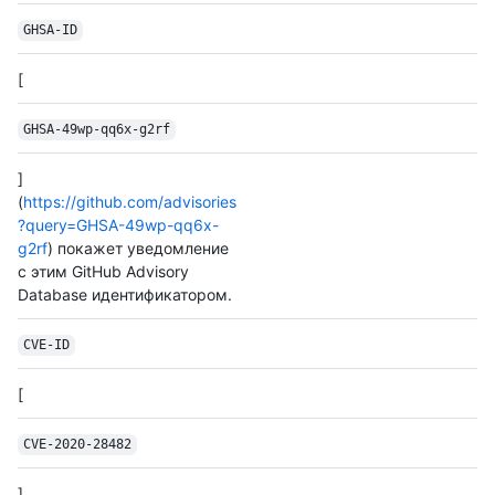
GHSA-ID
[
GHSA-49wp-qq6x-g2rf
]
(
https://github.com/advisories
?query=GHSA-49wp-qq6x-
g2rf
) покажет уведомление
с этим GitHub Advisory
Database идентификатором.
CVE-ID
[
CVE-2020-28482
]