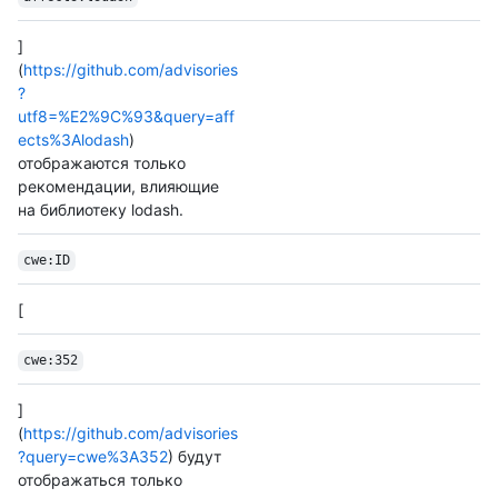
]
(
https://github.com/advisories
?
utf8=%E2%9C%93&query=aff
ects%3Alodash
)
отображаются только
рекомендации, влияющие
на библиотеку lodash.
cwe:ID
[
cwe:352
]
(
https://github.com/advisories
?query=cwe%3A352
) будут
отображаться только