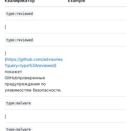
Квалификатор
Example
type:reviewed
[
type:reviewed
]
(
https://github.com/advisories
?query=type%3Areviewed
)
покажет
GitHubпроверенные
предупреждения по
уязвимостям безопасности.
type:malware
[
type:malware