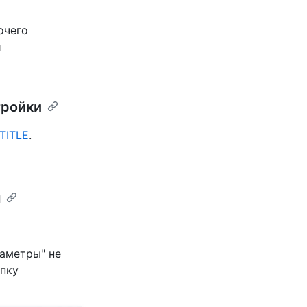
очего
и
тройки
TITLE
.
я
раметры" не
пку