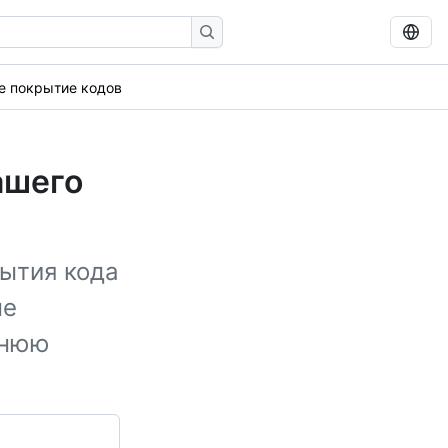
е покрытие кодов
ашего
ытия кода
не
ннюю