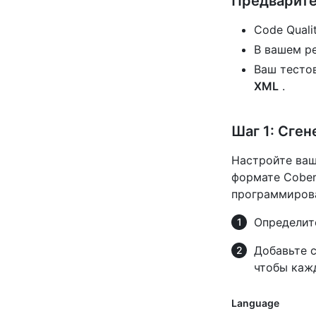
Предварите
Code Quali
В вашем ре
Ваш тесто
XML
.
Шаг 1: Сге
Настройте ваш
формате Cober
программирова
Определит
Добавьте 
чтобы каж
Language