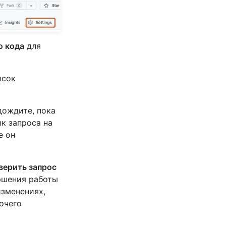
о кода
для
исок
одождите, пока
ик запроса на
е он
верить запрос
ершения работы
изменениях,
очего