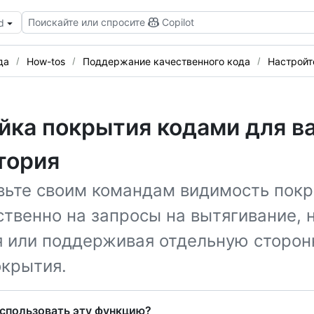
Поискайте или спросите
Copilot
d
да
How-tos
Поддержание качественного кода
Настройт
йка покрытия кодами для в
тория
вьте своим командам видимость покр
твенно на запросы на вытягивание, 
я или поддерживая отдельную сторо
окрытия.
спользовать эту функцию?