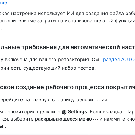
ие.
кая настройка использует ИИ для создания файла раб
ополнительные затраты на использование этой функци
.
льные требования для автоматической нас
ty включена для вашего репозитория. См
. раздел AUTO
ории есть существующий набор тестов.
ское создание рабочего процесса покрыти
ерейдите на главную страницу репозитория.
м репозитория щелкните
Settings
. Если вкладка "Па
тся, выберите
раскрывающееся меню
и нажмите кно
ры
".