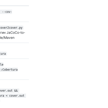
. --cov-
cover2cover.py
агин JaCoCo-to-
dle/Maven
tura
le
::Cobertura
over.out && 
ura < cover.out 