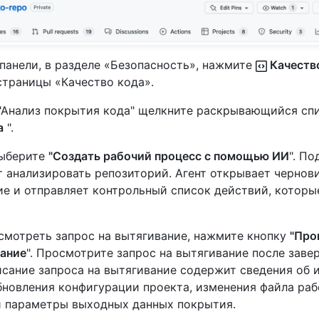
панели, в разделе «Безопасность», нажмите
Качеств
страницы «Качество кода».
 "Анализ покрытия кода" щелкните раскрывающийся сп
а
".
выберите
"Создать рабочий процесс с помощью ИИ
". П
т анализировать репозиторий. Агент открывает чернов
ие и отправляет контрольный список действий, которы
смотреть запрос на вытягивание, нажмите кнопку
"Про
вание
". Просмотрите запрос на вытягивание после зав
исание запроса на вытягивание содержит сведения об 
бновления конфигурации проекта, изменения файла раб
и параметры выходных данных покрытия.