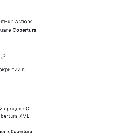
tHub Actions.
рмате
Cobertura
покрытии в
.
 процесс CI,
bertura XML.
вать Cobertura