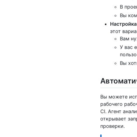
В прое
Вы ком
Настройка
этот вариа
Вам ну
У вас 
пользо
Вы хот
Автомати
Вы можете исп
рабочего рабо
CI. Агент ана
открывает зап
проверки.