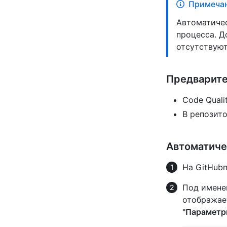
Примечан
Автоматичес
процесса. Д
отсутствуют
Предварите
Code Quali
В репозит
Автоматиче
На GitHubп
Под имене
отображае
"Парамет