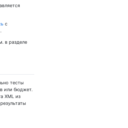
авляется
сь
с
.
м. в разделе
льно тесты
в или бюджет.
ra XML из
 результаты