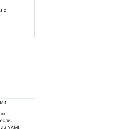
и с
ми:
обы
если:
ции YAML.