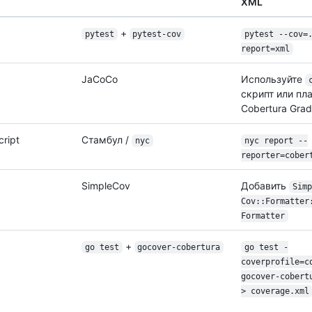
XML
+
pytest
pytest-cov
pytest --cov=
report=xml
JaCoCo
Используйте
скрипт или пл
Cobertura Gra
ript
Стамбул /
nyc
nyc report --
reporter=cober
SimpleCov
Добавить
Simp
Cov::Formatter
Formatter
+
go test
gocover-cobertura
go test -
coverprofile=c
gocover-cobert
> coverage.xml