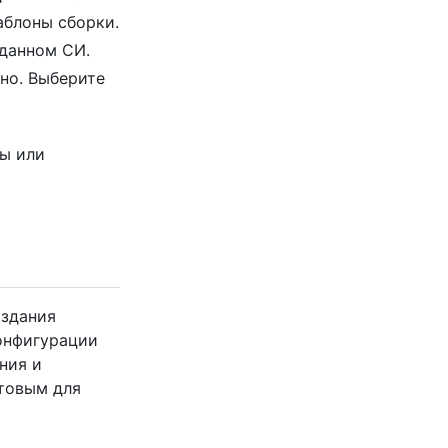
аблоны сборки.
данном СИ.
но. Выберите
ры или
оздания
конфигурации
ния и
отовым для