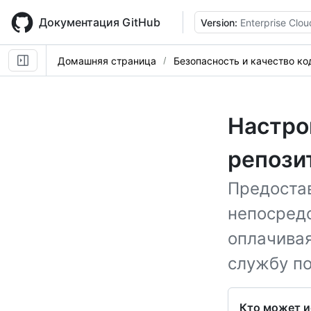
Skip
to
Документация GitHub
Version:
Enterprise Clou
main
content
Домашняя страница
Безопасность и качество ко
Настро
репози
Предоста
непосредс
оплачива
службу п
Кто может и