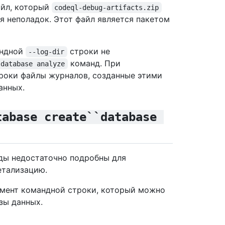
айл, который
codeql-debug-artifacts.zip
 неполадок. Этот файл является пакетом
андной
строки не
--log-dir
команд. При
database analyze
троки файлы журналов, созданные этими
анных.
tabase create``database 
ды недостаточно подробны для
етализацию.
мент командной строки, который можно
зы данных.