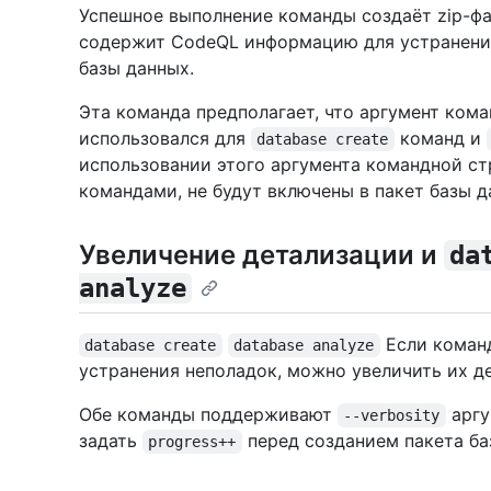
Успешное выполнение команды создаёт zip-ф
содержит CodeQL информацию для устранения
базы данных.
Эта команда предполагает, что аргумент ком
использовался для
команд и
database create
использовании этого аргумента командной с
командами, не будут включены в пакет базы д
Увеличение детализации и
da
analyze
Если коман
database create
database analyze
устранения неполадок, можно увеличить их д
Обе команды поддерживают
аргу
--verbosity
задать
перед созданием пакета ба
progress++