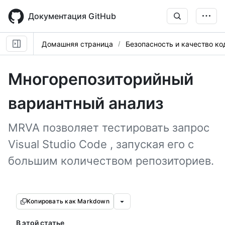
Skip
to
Документация GitHub
main
content
Домашняя страница
Безопасность и качество ко
Многорепозиторийный
вариантный анализ
MRVA позволяет тестировать запрос
Visual Studio Code , запуская его с
большим количеством репозиториев.
Копировать как Markdown
В этой статье