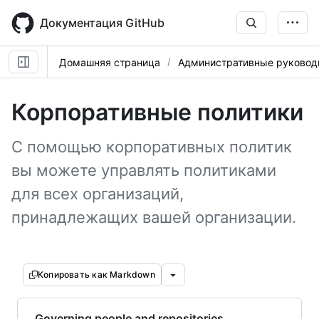
Skip
to
Документация GitHub
main
content
Домашняя страница
Административные руковод
Корпоративные политики
С помощью корпоративных политик
вы можете управлять политиками
для всех организаций,
принадлежащих вашей организации.
Копировать как Markdown
Governing people and repositories