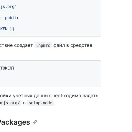
mjs.org'
ss
public
OKEN
}}
ствие создает
файл в средстве
.npmrc
TOKEN}

ройки учетных данных необходимо задать
в
.
pmjs.org/
setup-node
Packages