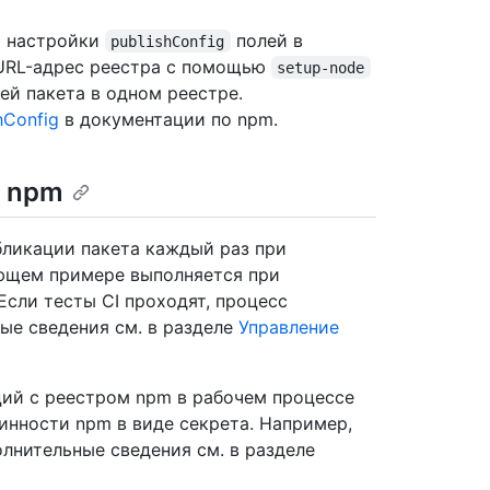
я настройки
полей в
publishConfig
 URL-адрес реестра с помощью
setup-node
ей пакета в одном реестре.
hConfig
в документации по npm.
е npm
бликации пакета каждый раз при
ующем примере выполняется при
 Если тесты CI проходят, процесс
ые сведения см. в разделе
Управление
ий с реестром npm в рабочем процессе
нности npm в виде секрета. Например,
олнительные сведения см. в разделе