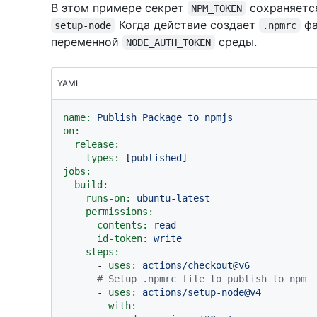
В этом примере секрет
сохраняетс
NPM_TOKEN
Когда действие создает
фа
setup-node
.npmrc
переменной
среды.
NODE_AUTH_TOKEN
YAML
name:
Publish
Package
to
npmjs
on:
release:
types:
 [
published
jobs:
build:
runs-on:
ubuntu-latest
permissions:
contents:
read
id-token:
write
steps:
-
uses:
actions/checkout@v6
# Setup .npmrc file to publish to npm
-
uses:
actions/setup-node@v4
with: