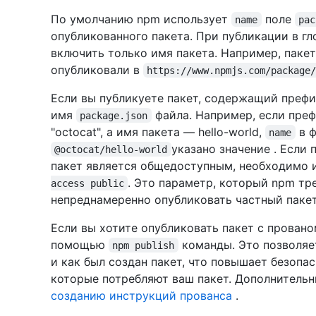
По умолчанию npm использует
поле
name
pac
опубликованного пакета. При публикации в г
включить только имя пакета. Например, паке
опубликовали в
https://www.npmjs.com/package
Если вы публикуете пакет, содержащий префик
имя
файла. Например, если пре
package.json
"octocat", а имя пакета — hello-world,
в 
name
указано значение . Если
@octocat/hello-world
пакет является общедоступным, необходимо 
. Это параметр, который npm тр
access public
непреднамеренно опубликовать частный пакет
Если вы хотите опубликовать пакет с провано
помощью
команды. Это позволяе
npm publish
и как был создан пакет, что повышает безопа
которые потребляют ваш пакет. Дополнительн
созданию инструкций прованса
.