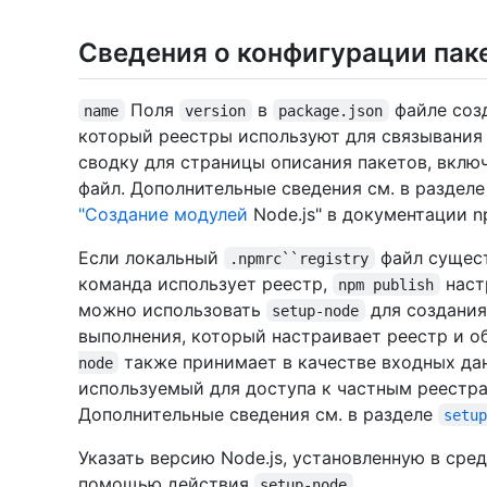
Сведения о конфигурации пак
Поля
в
файле соз
name
version
package.json
который реестры используют для связывания 
сводку для страницы описания пакетов, вкл
файл. Дополнительные сведения см. в раздел
"Создание модулей
Node.js" в документации n
Если локальный
файл сущест
.npmrc``registry
команда использует реестр,
наст
npm publish
можно использовать
для создания
setup-node
выполнения, который настраивает реестр и о
также принимает в качестве входных да
node
используемый для доступа к частным реестра
Дополнительные сведения см. в разделе
setu
Указать версию Node.js, установленную в сре
помощью действия
.
setup-node