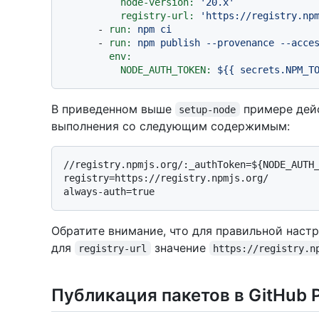
node-version:
'20.x'
registry-url:
'https://registry.np
-
run:
npm
ci
-
run:
npm
publish
--provenance
--acce
env:
NODE_AUTH_TOKEN:
${{
secrets.NPM_T
В приведенном выше
примере дей
setup-node
выполнения со следующим содержимым:
//registry.npmjs.org/:_authToken=${NODE_AUTH_
registry=https://registry.npmjs.org/

Обратите внимание, что для правильной наст
для
значение
registry-url
https://registry.n
Публикация пакетов в GitHub 