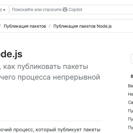
Поискайте или спросите
Copilot
d
Публикация пакетов
Публикация пакетов Node.js
de.js
, как публиковать пакеты
очего процесса непрерывной
В
Вв
Не
Св
Пу
Пу
Пу
бочий процесс, который публикует пакеты