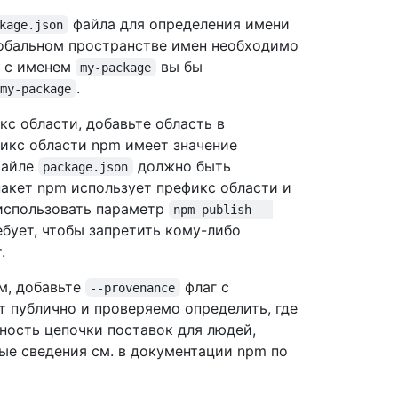
файла для определения имени
kage.json
лобальном пространстве имен необходимо
т с именем
вы бы
my-package
.
/my-package
с области, добавьте область в
фикс области npm имеет значение
файле
должно быть
package.json
 пакет npm использует префикс области и
использовать параметр
npm publish --
ебует, чтобы запретить кому-либо
.
м, добавьте
флаг с
--provenance
т публично и проверяемо определить, где
сность цепочки поставок для людей,
ые сведения см. в документации npm по