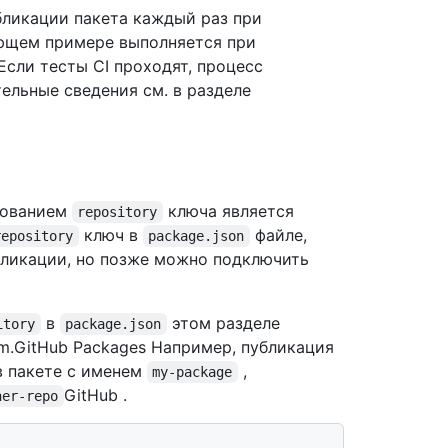
бликации пакета каждый раз при
ующем примере выполняется при
 Если тесты CI проходят, процесс
тельные сведения см. в разделе
ьзованием
ключа является
repository
ключ в
файле,
repository
package.json
убликации, но позже можно подключить
в
этом разделе
itory
package.json
pm.GitHub Packages Например, публикация
в пакете с именем
,
my-package
GitHub .
her-repo