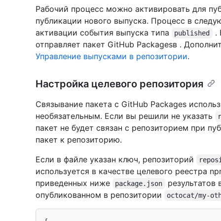
Рабочий процесс можно активировать для пу
публикации нового выпуска. Процесс в след
активации события выпуска типа
.
published
отправляет пакет GitHub Packagesв . Дополни
Управление выпусками в репозитории
.
Настройка целевого репозитория
Связывание пакета с GitHub Packages испол
необязательным. Если вы решили не указать
пакет не будет связан с репозиторием при п
пакет к репозиторию.
Если в файле указан ключ, репозиторий
repos
используется в качестве целевого реестра n
приведенных ниже
результатов 
package.json
опубликованном в репозитории
octocat/my-ot