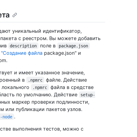
ета
дают уникальный идентификатор,
пакета с реестром. Вы можете добавить
ючив
поле в
description
package.json
е
"Создание файла
package.json" и
pm.
вует и имеет указанное значение,
роенный в
файле. Действие
.npmrc
 локального
файла в средстве
.npmrc
бласть по умолчанию. Действие
setup-
нных маркер проверки подлинности,
м или публикации пакетов узлов.
.
p-node
дстве выполнения тестов, можно с