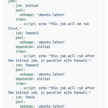
jobs:
-
job:
initial
pool:
vmImage:
'ubuntu-latest'
steps:
-
script:
echo
"This job will be run 
first."
-
job:
fanout1
pool:
vmImage:
'ubuntu-latest'
dependsOn:
initial
steps:
-
script:
echo
"This job will run after 
the initial job, in parallel with fanout2."
-
job:
fanout2
pool:
vmImage:
'ubuntu-latest'
dependsOn:
initial
steps:
-
script:
echo
"This job will run after 
the initial job, in parallel with fanout1."
-
job:
fanin
pool:
vmImage:
'ubuntu-latest'