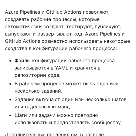
Azure Pipelines и GitHub Actions позволяют
создавать рабочие процессы, которые
автоматически создают, тестируют, публикуют,
выпускают и развертывают код. Azure Pipelines и
GitHub Actions совместно использовать некоторые
сходства в конфигурации рабочего процесса:
Файлы конфигурации рабочего процесса
записываются в YAML и хранятся в
репозитории кода.
В рабочем процессе может быть одно или
несколько заданий.
Задания включают один или несколько шагов
или отдельных команд.
Шаги или задачи можно повторно
использовать и предоставлять сообществу.
Дополнительные сведения см. в разделе