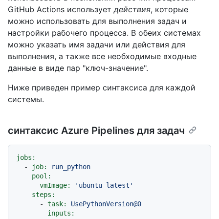
GitHub Actions использует
действия
, которые
можно использовать для выполнения задач и
настройки рабочего процесса. В обеих системах
можно указать имя задачи или действия для
выполнения, а также все необходимые входные
данные в виде пар "ключ-значение".
Ниже приведен пример синтаксиса для каждой
системы.
синтаксис Azure Pipelines для задач
jobs:
-
job:
run_python
pool:
vmImage:
'ubuntu-latest'
steps:
-
task:
UsePythonVersion@0
inputs: