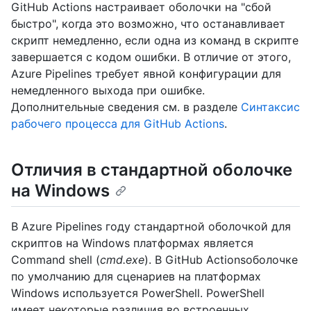
GitHub Actions настраивает оболочки на "сбой
быстро", когда это возможно, что останавливает
скрипт немедленно, если одна из команд в скрипте
завершается с кодом ошибки. В отличие от этого,
Azure Pipelines требует явной конфигурации для
немедленного выхода при ошибке.
Дополнительные сведения см. в разделе
Синтаксис
рабочего процесса для GitHub Actions
.
Отличия в стандартной оболочке
на Windows
В Azure Pipelines году стандартной оболочкой для
скриптов на Windows платформах является
Command shell (
cmd.exe
). В GitHub Actionsоболочке
по умолчанию для сценариев на платформах
Windows используется PowerShell. PowerShell
имеет некоторые различия во встроенных