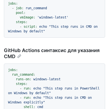
jobs:
-
job:
run_command
pool:
vmImage:
'windows-latest'
steps:
-
script:
echo
"This step runs in CMD on 
Windows by default"
GitHub Actions синтаксис для указания
CMD
jobs:
run_command:
runs-on:
windows-latest
steps:
-
run:
echo
"This step runs in PowerShell 
on Windows by default"
-
run:
echo
"This step runs in CMD on 
Windows explicitly"
shell:
cmd