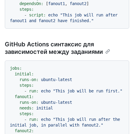
dependsOn:
 [
fanout1
, 
fanout2
]

steps:
-
script:
echo
"This job will run after 
fanout1 and fanout2 have finished."
GitHub Actions синтаксис для
зависимостей между заданиями
jobs:
initial:
runs-on:
ubuntu-latest
steps:
-
run:
echo
"This job will be run first."
fanout1:
runs-on:
ubuntu-latest
needs:
initial
steps:
-
run:
echo
"This job will run after the 
initial job, in parallel with fanout2."
fanout2: