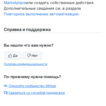
Marketplace
или создать собственные действия.
Дополнительные сведения см. в разделе
Повторное выполнение автоматизации
.
Справка и поддержка
Вы нашли что вам нужно?
Да
Нет
Политика конфиденциальности
По-прежнему нужна помощь?
Спросите сообщество GitHub
Связаться со службой поддержки