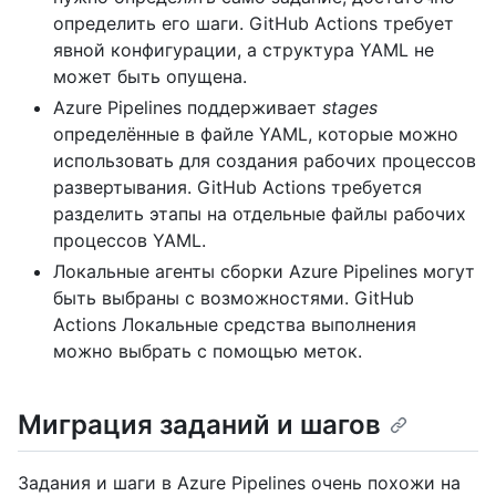
определить его шаги. GitHub Actions требует
явной конфигурации, а структура YAML не
может быть опущена.
Azure Pipelines поддерживает
stages
определённые в файле YAML, которые можно
использовать для создания рабочих процессов
развертывания. GitHub Actions требуется
разделить этапы на отдельные файлы рабочих
процессов YAML.
Локальные агенты сборки Azure Pipelines могут
быть выбраны с возможностями. GitHub
Actions Локальные средства выполнения
можно выбрать с помощью меток.
Миграция заданий и шагов
Задания и шаги в Azure Pipelines очень похожи на