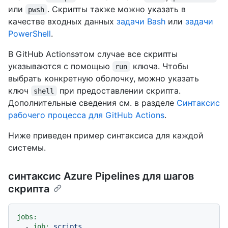
или
. Скрипты также можно указать в
pwsh
качестве входных данных
задачи Bash
или
задачи
PowerShell
.
В GitHub Actionsэтом случае все скрипты
указываются с помощью
ключа. Чтобы
run
выбрать конкретную оболочку, можно указать
ключ
при предоставлении скрипта.
shell
Дополнительные сведения см. в разделе
Синтаксис
рабочего процесса для GitHub Actions
.
Ниже приведен пример синтаксиса для каждой
системы.
синтаксис Azure Pipelines для шагов
скрипта
jobs:
-
job:
scripts