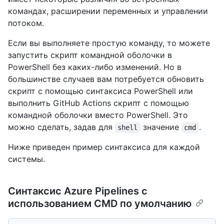
командах, расширении переменных и управлении
потоком.
Если вы выполняете простую команду, то можете
запустить скрипт командной оболочки в
PowerShell без каких-либо изменений. Но в
большинстве случаев вам потребуется обновить
скрипт с помощью синтаксиса PowerShell или
выполнить GitHub Actions скрипт с помощью
командной оболочки вместо PowerShell. Это
можно сделать, задав для
значение
.
shell
cmd
Ниже приведен пример синтаксиса для каждой
системы.
Синтаксис Azure Pipelines с
использованием CMD по умолчанию