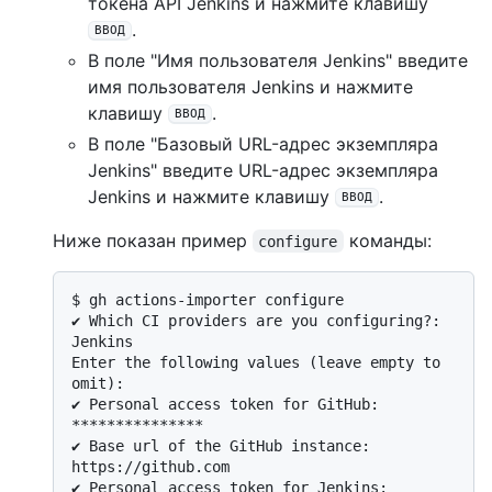
токена API Jenkins и нажмите клавишу
.
ВВОД
В поле "Имя пользователя Jenkins" введите
имя пользователя Jenkins и нажмите
клавишу
.
ВВОД
В поле "Базовый URL-адрес экземпляра
Jenkins" введите URL-адрес экземпляра
Jenkins и нажмите клавишу
.
ВВОД
Ниже показан пример
команды:
configure
$ 
gh actions-importer configure
✔ Which CI providers are you configuring?: 
Jenkins

Enter the following values (leave empty to 
omit):

✔ Personal access token for GitHub: 
***************

✔ Base url of the GitHub instance: 
https://github.com

✔ Personal access token for Jenkins: 