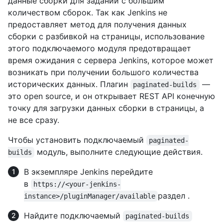
данные сборки для заданий с большим
количеством сборок. Так как Jenkins не
предоставляет метод для получения данных
сборки с разбивкой на страницы, использование
этого подключаемого модуля предотвращает
время ожидания с сервера Jenkins, которое может
возникать при получении большого количества
исторических данных. Плагин
—
paginated-builds
это open source, и он открывает REST API конечную
точку для загрузки данных сборки в страницы, а
не все сразу.
Чтобы установить подключаемый
paginated-
модуль, выполните следующие действия.
builds
В экземпляре Jenkins перейдите
в
https://<your-jenkins-
раздел .
instance>/pluginManager/available
Найдите подключаемый
paginated-builds