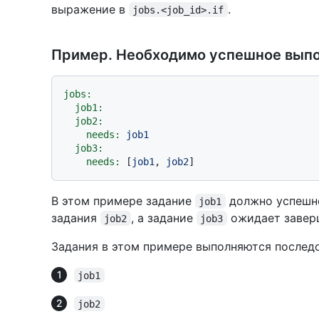
выражение в
.
jobs.<job_id>.if
Пример. Необходимо успешное выпо
jobs:
job1:
job2:
needs:
job1
job3:
needs:
 [
job1
, 
job2
В этом примере задание
должно успешно
job1
задания
, а задание
ожидает завер
job2
job3
Задания в этом примере выполняются последо
job1
job2