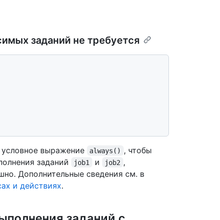
имых заданий не требуется
 условное выражение
, чтобы
always()
ыполнения заданий
и
,
job1
job2
шно. Дополнительные сведения см. в
ах и действиях
.
ыполнения заданий с