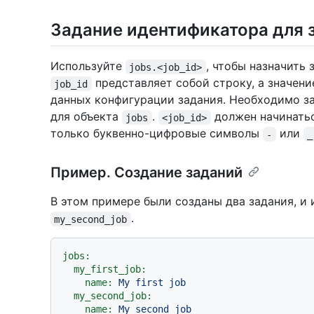
Задание идентификатора для 
Используйте
, чтобы назначить
jobs.<job_id>
представляет собой строку, а значен
job_id
данных конфигурации задания. Необходимо з
для объекта
.
должен начинатьс
jobs
<job_id>
только буквенно-цифровые символы
или
-
_
Пример. Создание заданий
В этом примере были созданы два задания, и
.
my_second_job
jobs:
my_first_job:
name:
My
first
job
my_second_job:
name:
My
second
job