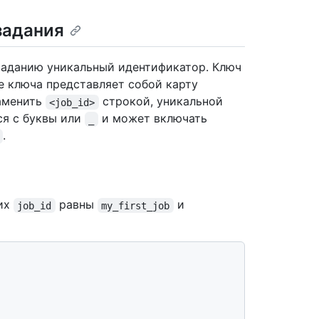
задания
 заданию уникальный идентификатор. Ключ
ие ключа представляет собой карту
аменить
строкой, уникальной
<job_id>
я с буквы или
и может включать
_
.
 их
равны
и
job_id
my_first_job