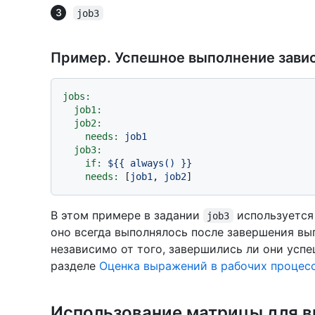
job3
Пример. Успешное выполнение завис
jobs:
job1:
job2:
needs:
job1
job3:
if:
${{
always()
}}
needs:
 [
job1
, 
job2
В этом примере в задании
используется
job3
оно всегда выполнялось после завершения в
независимо от того, завершились ли они успе
разделе
Оценка выражений в рабочих процесс
Использование матрицы для в