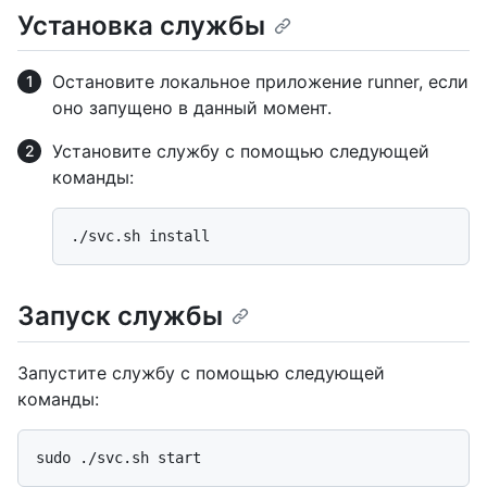
Установка службы
Остановите локальное приложение runner, если
оно запущено в данный момент.
Установите службу с помощью следующей
команды:
Запуск службы
Запустите службу с помощью следующей
команды: