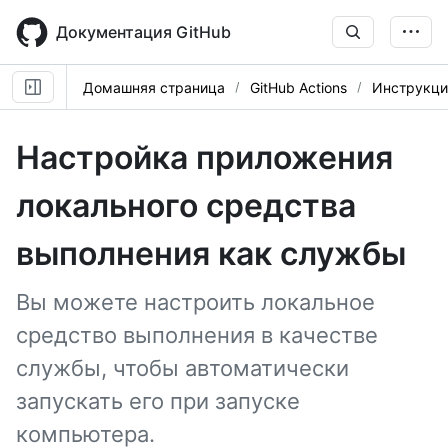
Skip
to
Документация GitHub
main
content
Домашняя страница
GitHub Actions
Инструкци
Настройка приложения
локального средства
выполнения как службы
Вы можете настроить локальное
средство выполнения в качестве
службы, чтобы автоматически
запускать его при запуске
компьютера.