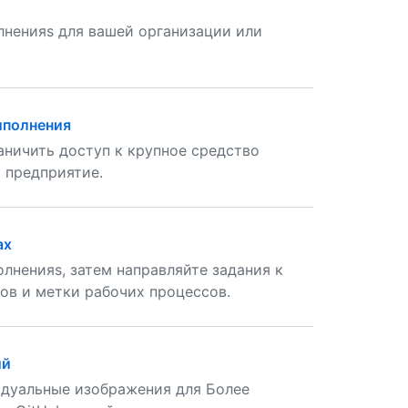
лненияs для вашей организации или
ыполнения
аничить доступ к крупное средство
 предприятие.
ах
лненияs, затем направляйте задания к
ов и метки рабочих процессов.
ий
идуальные изображения для Более