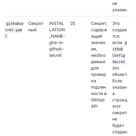
не
указан.
Секрет
INSTAL
20
Секрет,
Это
githubse
ный
LATION
содерж
создае
cret.yam
_NAME-
ащий
тся,
l
gha-rs-
значен
если
g
github-
ия,
ithub
secret
необхо
Config
димые
Secret
для
это
провер
объект.
ки
Если
подлин
указан
ности в
а
GitHub
строка,
API
этот
секрет
не
будет
создан.