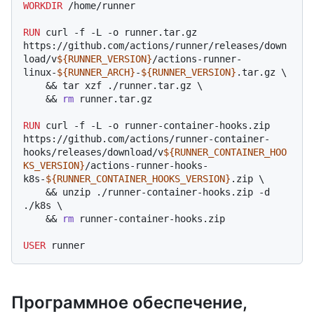
WORKDIR
 /home/runner
RUN
 curl -f -L -o runner.tar.gz 
https://github.com/actions/runner/releases/down
load/v
${RUNNER_VERSION}
/actions-runner-
linux-
${RUNNER_ARCH}
-
${RUNNER_VERSION}
.tar.gz \

    && tar xzf ./runner.tar.gz \

    && 
rm
 runner.tar.gz
RUN
 curl -f -L -o runner-container-hooks.zip 
https://github.com/actions/runner-container-
hooks/releases/download/v
${RUNNER_CONTAINER_HOO
KS_VERSION}
/actions-runner-hooks-
k8s-
${RUNNER_CONTAINER_HOOKS_VERSION}
.zip \

    && unzip ./runner-container-hooks.zip -d 
./k8s \

    && 
rm
 runner-container-hooks.zip
USER
Программное обеспечение,