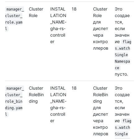
Cluster
INSTAL
18
Cluster
Это
manager_
Role
LATION
Role
создае
cluster_
_NAME-
для
тся,
role.yam
gha-rs-
диспет
если
l
controll
чера
значен
er
контро
ие
flag
ллеров
s.watch
Single
Namespa
ce
пусто.
Cluster
INSTAL
18
Cluster
Это
manager_
RoleBin
LATION
RoleBin
создае
cluster_
ding
_NAME-
ding
тся,
role_bin
gha-rs-
для
если
ding.yam
controll
диспет
значен
l
er
чера
ие
flag
контро
s.watch
ллеров
Single