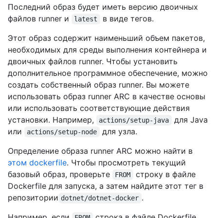
Последний образ будет иметь версию двоичных
файлов runner и
в виде тегов.
latest
Этот образ содержит наименьший объем пакетов,
необходимых для среды выполнения контейнера и
двоичных файлов runner. Чтобы установить
дополнительное программное обеспечение, можно
создать собственный образ runner. Вы можете
использовать образ runner ARC в качестве основы
или использовать соответствующие действия
установки. Например,
для Java
actions/setup-java
или
для узла.
actions/setup-node
Определение образа runner ARC можно найти в
этом dockerfile
. Чтобы просмотреть текущий
базовый образ, проверьте
строку в файле
FROM
Dockerfile для запуска, а затем найдите этот тег в
репозитории
.
dotnet/dotnet-docker
Например, если
строка в файле Dockerfile
FROM