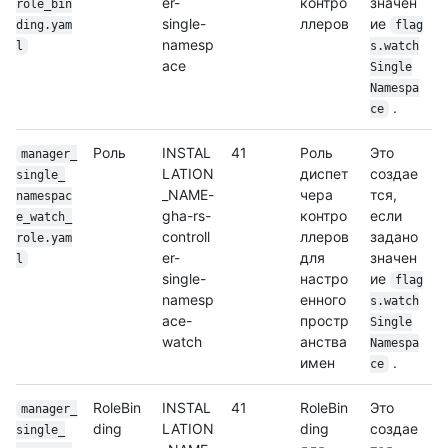
er-
контро
значен
role_bin
single-
ллеров
ие
ding.yam
flag
namesp
l
s.watch
ace
Single
Namespa
.
ce
Роль
INSTAL
41
Роль
Это
manager_
LATION
диспет
создае
single_
_NAME-
чера
тся,
namespac
gha-rs-
контро
если
e_watch_
controll
ллеров
задано
role.yam
er-
для
значен
l
single-
настро
ие
flag
namesp
енного
s.watch
ace-
простр
Single
watch
анства
Namespa
имен
.
ce
RoleBin
INSTAL
41
RoleBin
Это
manager_
ding
LATION
ding
создае
single_