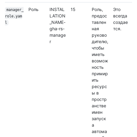
Роль
INSTAL
15
Роль,
Это
manager_
LATION
предос
всегда
role.yam
_NAME-
тавлен
создае
l
gha-rs-
ная
тся.
manage
руково
r
дителю,
чтобы
иметь
возмож
ность
примир
ить
ресурс
ы в
простр
анстве
имен
запуск
а
автома