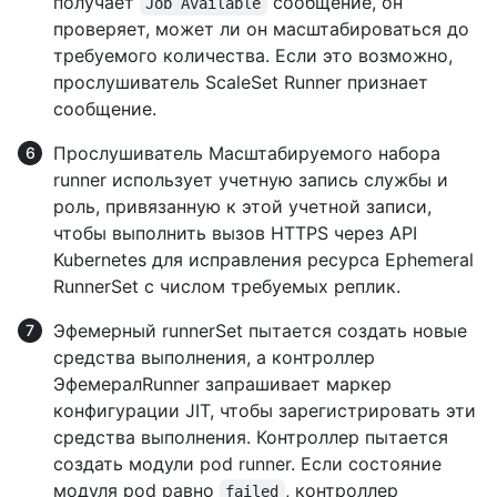
получает
сообщение, он
Job Available
проверяет, может ли он масштабироваться до
требуемого количества. Если это возможно,
прослушиватель ScaleSet Runner признает
сообщение.
Прослушиватель Масштабируемого набора
runner использует учетную запись службы и
роль, привязанную к этой учетной записи,
чтобы выполнить вызов HTTPS через API
Kubernetes для исправления ресурса Ephemeral
RunnerSet с числом требуемых реплик.
Эфемерный runnerSet пытается создать новые
средства выполнения, а контроллер
ЭфемералRunner запрашивает маркер
конфигурации JIT, чтобы зарегистрировать эти
средства выполнения. Контроллер пытается
создать модули pod runner. Если состояние
модуля pod равно
, контроллер
failed