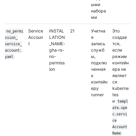
ыми
набора
ми
Service
INSTAL
21
Учетна
Это
no_permi
Accoun
LATION
я
создае
ssion_
t
_NAME-
запись
тся,
service_
gha-rs-
служб
если
account.
no-
ы,
режим
yaml
permiss
подклю
контейн
ion
ченная
ера не
к
являет
контейн
ся
еру
kuberne
runner
tes
и
templ
ate.spe
c.servi
ce
Account
Name