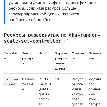
установки и длины суффикса идентификации
ресурса. Если имя ресурса больше
зарезервированной длины, появится
сообщение об ошибке.
Ресурсы, развернутые по
gha-runner-
scale-set-controller
Templat
Тип
Имя.
Зарезе
Описан
Основа
e
ресурс
рвиров
ие
ние
а
анная
длина
Развер
INSTAL
18
Ресурс,
Модули
deployme
тывани
LATION
работа
pod,
nt.yaml
е
_NAME-
ющий
создан
gha-rs-
контро
ные
controll
ллер-
этим
er
диспет
ресурс