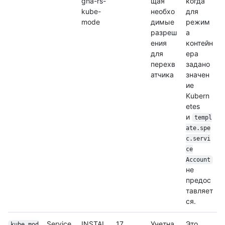
gha-rs-
щая
когда
kube-
необхо
для
mode
димые
режим
разреш
а
ения
контейн
для
ера
перехв
задано
атчика
значен
ие
Kubern
etes
и
templ
ate.spe
c.servi
ce
Account
не
предос
тавляет
ся.
Service
INSTAL
17
Учетна
Это
kube_mod