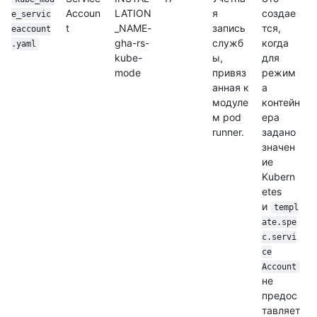
Accoun
LATION
я
создае
e_servic
t
_NAME-
запись
тся,
eaccount
gha-rs-
служб
когда
.yaml
kube-
ы,
для
mode
привяз
режим
анная к
а
модуле
контейн
м pod
ера
runner.
задано
значен
ие
Kubern
etes
и
templ
ate.spe
c.servi
ce
Account
не
предос
тавляет