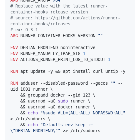
# Replace value with the latest runner-
container-hooks release version
# source: https://github.com/actions/runner-
container-hooks/releases
# ex: 0.3.1
ARG
 RUNNER_CONTAINER_HOOKS_VERSION=
""
ENV
ENV
 RUNNER_MANUALLY_TRAP_SIG=
1
ENV
 ACTIONS_RUNNER_PRINT_LOG_TO_STDOUT=
1
RUN
 apt update -y && apt install curl unzip -y
RUN
 adduser --disabled-password --gecos 
""
 --
uid 1001 runner \

    && groupadd docker --gid 123 \

    && usermod -aG 
sudo
 runner \

    && usermod -aG docker runner \

    && 
echo
"%sudo ALL=(ALL:ALL) NOPASSWD:ALL"
> /etc/sudoers \

    && 
echo
"Defaults env_keep += 
\"DEBIAN_FRONTEND\""
 >> /etc/sudoers