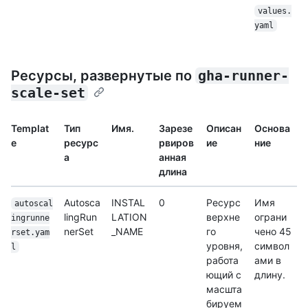
values.
yaml
Ресурсы, развернутые по
gha-runner-
scale-set
Templat
Тип
Имя.
Зарезе
Описан
Основа
e
ресурс
рвиров
ие
ние
а
анная
длина
Autosca
INSTAL
0
Ресурс
Имя
autoscal
lingRun
LATION
верхне
ограни
ingrunne
nerSet
_NAME
го
чено 45
rset.yam
уровня,
символ
l
работа
ами в
ющий с
длину.
масшта
бируем