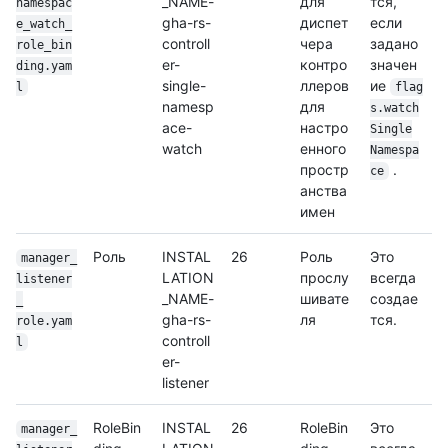
_NAME-
для
тся,
namespac
gha-rs-
диспет
если
e_watch_
controll
чера
задано
role_bin
er-
контро
значен
ding.yam
single-
ллеров
ие
l
flag
namesp
для
s.watch
ace-
настро
Single
watch
енного
Namespa
простр
.
ce
анства
имен
Роль
INSTAL
26
Роль
Это
manager_
LATION
прослу
всегда
listener
_NAME-
шивате
создае
_
gha-rs-
ля
тся.
role.yam
controll
l
er-
listener
RoleBin
INSTAL
26
RoleBin
Это
manager_