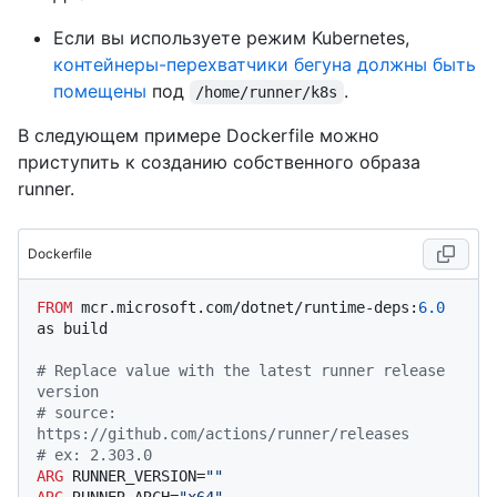
Если вы используете режим Kubernetes,
контейнеры-перехватчики бегуна должны быть
помещены
под
.
/home/runner/k8s
В следующем примере Dockerfile можно
приступить к созданию собственного образа
runner.
Dockerfile
FROM
 mcr.microsoft.com/dotnet/runtime-deps:
6.0
as build

# Replace value with the latest runner release 
version
# source: 
https://github.com/actions/runner/releases
# ex: 2.303.0
ARG
 RUNNER_VERSION=
""
ARG
 RUNNER_ARCH=
"x64"