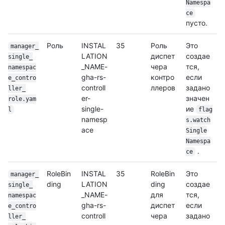
Namespa
ce
пусто.
Роль
INSTAL
35
Роль
Это
manager_
LATION
диспет
создае
single_
_NAME-
чера
тся,
namespac
gha-rs-
контро
если
e_contro
controll
ллеров
задано
ller_
er-
значен
role.yam
single-
ие
l
flag
namesp
s.watch
ace
Single
Namespa
.
ce
RoleBin
INSTAL
35
RoleBin
Это
manager_
ding
LATION
ding
создае
single_
_NAME-
для
тся,
namespac
gha-rs-
диспет
если
e_contro
controll
чера
задано
ller_