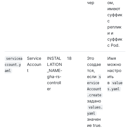
чер
ом,
имеют
суффик
с
реплик
и и
суффик
с Pod.
Service
INSTAL
18
Это
Имя
servicea
Accoun
LATION
создае
можно
ccount.y
t
_NAME-
тся,
настро
aml
gha-rs-
если
ить
s
controll
в
ervice
value
er
Account
s.yaml
.create
задано
values.
yaml
значен
ие true.