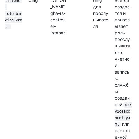
ding
LATION
ding
всегда
listener
_NAME-
для
создае
_
gha-rs-
прослу
тся и
role_bin
controll
шивате
привяз
ding.yam
er-
ля
ывает
l 
listener
роль
прослу
шивате
ля с
учетно
й
запись
ю
служб
ы,
создан
ной
ser
viceacc
ount.ya
или
ml
настро
енной.