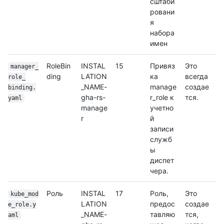
сштаби
ровани
я
набора
имен
RoleBin
INSTAL
15
Привяз
Это
manager_
ding
LATION
ка
всегда
role_
_NAME-
manage
создае
binding.
gha-rs-
r_role к
тся.
yaml
manage
учетно
r
й
записи
служб
ы
диспет
чера.
Роль
INSTAL
17
Роль,
Это
kube_mod
LATION
предос
создае
e_role.y
_NAME-
тавляю
тся,
aml