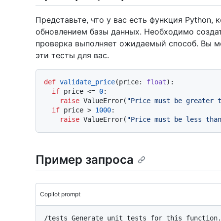
Представьте, что у вас есть функция Python,
обновлением базы данных. Необходимо создат
проверка выполняет ожидаемый способ. Вы м
эти тесты для вас.
def
validate_price
(
price: 
float
):

if
 price <= 
0
:

raise
 ValueError(
"Price must be greater 
if
 price > 
1000
:

raise
 ValueError(
"Price must be less tha
Пример запроса
Copilot prompt
/tests Generate unit tests for this function.