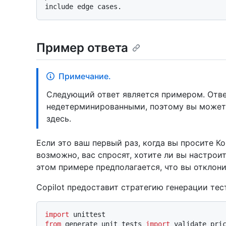
Пример ответа
Примечание.
Следующий ответ является примером. Отве
недетерминированными, поэтому вы можете
здесь.
Если это ваш первый раз, когда вы просите К
возможно, вас спросят, хотите ли вы настрои
этом примере предполагается, что вы отклони
Copilot предоставит стратегию генерации тес
import
from
 generate_unit_tests 
import
 validate_pric