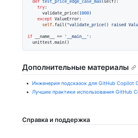
def
test_price_edge_case_max
(
self
):

try
:

      validate_price(
1000
)

except
 ValueError:

self
.fail(
"validate_price() raised Val
if
 __name__ == 
'__main__'
:

Дополнительные материалы
Инженерия подсказок для GitHub Copilot 
Лучшие практики использования GitHub Co
Справка и поддержка