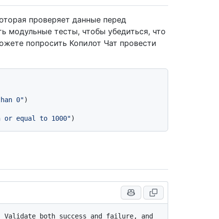
 которая проверяет данные перед
ь модульные тесты, чтобы убедиться, что
ожете попросить Копилот Чат провести
than 0"
)

n or equal to 1000"
 Validate both success and failure, and 