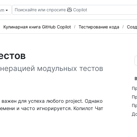
Поискайте или спросите
Copilot
eam
Кулинарная книга GitHub Copilot
Тестирование кода
Созд
естов
енерацией модульных тестов
В
Пр
Пр
важен для успеха любого project. Однако
Пр
емени и часто игнорируется. Копилот Чат
До