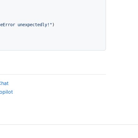
ueError unexpectedly!"
)

Chat
pilot