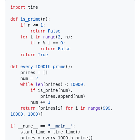
import
 time

def
is_prime
(
n
):

if
 n <= 
1
:

return
False
for
 i 
in
range
(
2
, n):

if
 n % i == 
0
:

return
False
return
True
def
every_1000th_prime
():

    primes = []

    num = 
2
while
len
(primes) < 
10000
:

if
 is_prime(num):

            primes.append(num)

        num += 
1
return
 [primes[i] 
for
 i 
in
range
(
999
, 
10000
, 
1000
)]

if
 __name__ == 
"__main__"
:

    start_time = time.time()

    primes = every_1000th_prime()
