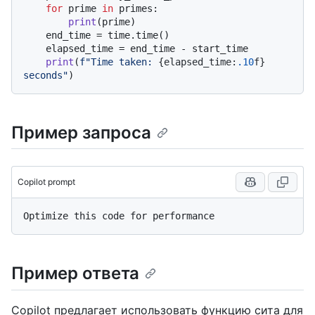
for
 prime 
in
 primes:

print
(prime)

    end_time = time.time()

    elapsed_time = end_time - start_time

print
(
f"Time taken: 
{elapsed_time:
.10
f}
seconds"
Пример запроса
Copilot prompt
Пример ответа
Copilot предлагает использовать функцию сита для