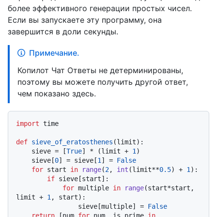
более эффективного генерации простых чисел.
Если вы запускаете эту программу, она
завершится в доли секунды.
Примечание.
Копилот Чат Ответы не детерминированы,
поэтому вы можете получить другой ответ,
чем показано здесь.
import
 time

def
sieve_of_eratosthenes
(
limit
):

    sieve = [
True
] * (limit + 
1
)

    sieve[
0
] = sieve[
1
] = 
False
for
 start 
in
range
(
2
, 
int
(limit**
0.5
) + 
1
):

if
 sieve[start]:

for
 multiple 
in
range
(start*start, 
limit + 
1
, start):

                sieve[multiple] = 
False
return
 [num 
for
 num, is_prime 
in