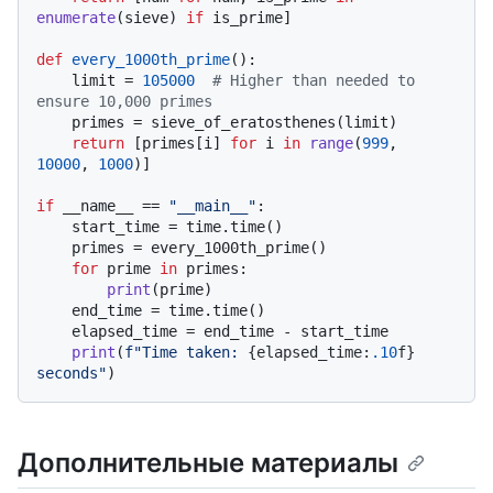
enumerate
(sieve) 
if
 is_prime]

def
every_1000th_prime
():

    limit = 
105000
# Higher than needed to 
ensure 10,000 primes
    primes = sieve_of_eratosthenes(limit)

return
 [primes[i] 
for
 i 
in
range
(
999
, 
10000
, 
1000
)]

if
 __name__ == 
"__main__"
:

    start_time = time.time()

    primes = every_1000th_prime()

for
 prime 
in
 primes:

print
(prime)

    end_time = time.time()

    elapsed_time = end_time - start_time

print
(
f"Time taken: 
{elapsed_time:
.10
f}
seconds"
Дополнительные материалы