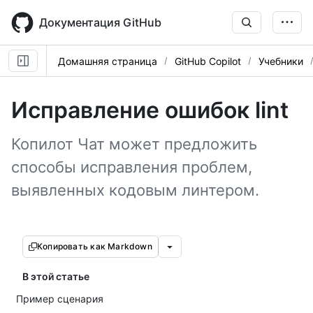
Skip
to
Документация GitHub
main
content
Домашняя страница
GitHub Copilot
Учебники
Исправление ошибок lint
Копилот Чат может предложить
способы исправления проблем,
выявленных кодовым линтером.
Копировать как Markdown
В этой статье
Пример сценария