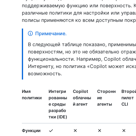
поддерживаемую функцию или поверхность. К
различные политики для настройки или управл
полисы применяются ко всем доступным пок
Примечание.
В следующей таблице показано, применимы
поверхностям, но это не обязательно отра
функциональности. Например, Copilot обла
Интернету, но политика «Copilot может иска
возможность.
Имя
Интегри
Copilot
Сторонн
Второ
политики
рованны
облачны
ие
пилот
е среды
й агент
агенты
CLI
разрабо
тки (IDE)
Функции