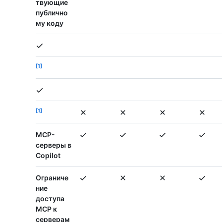
твующие
публично
му коду
1
1
MCP-
серверы в
Copilot
Ограниче
ние
доступа
MCP к
серверам