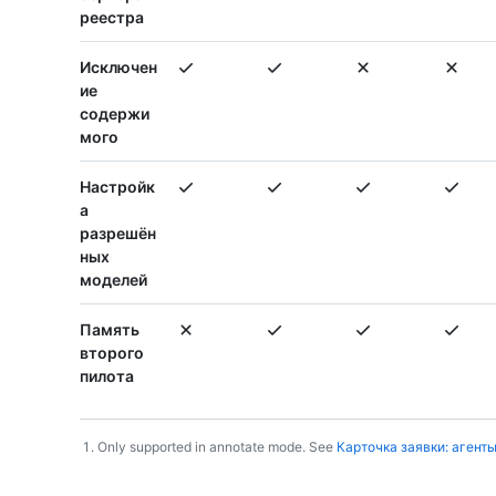
реестра
Исключен
ие
содержи
мого
Настройк
а
разрешён
ных
моделей
Память
второго
пилота
Only supported in annotate mode. See
Карточка заявки: агенты
Footnotes