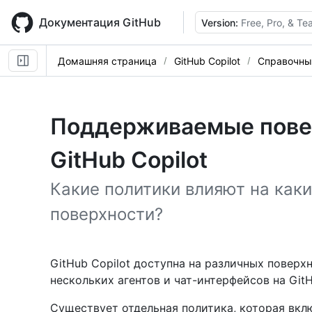
Skip
to
Документация GitHub
Version:
Free, Pro, & T
main
content
Домашняя страница
GitHub Copilot
Справочны
Поддерживаемые повер
GitHub Copilot
Какие политики влияют на каки
поверхности?
GitHub Copilot доступна на различных поверхно
нескольких агентов и чат-интерфейсов на GitH
Существует отдельная политика, которая вк