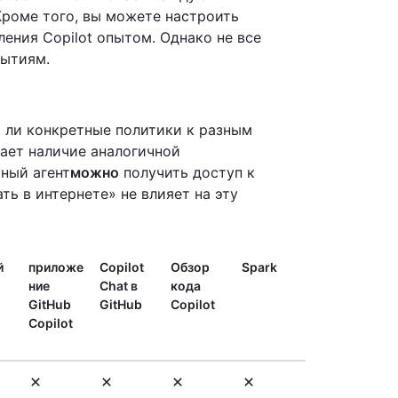
роме того, вы можете настроить
ения Copilot опытом. Однако не все
рытиям.
 ли конкретные политики к разным
жает наличие аналогичной
чный агент
можно
получить доступ к
ть в интернете» не влияет на эту
й
приложе
Copilot
Обзор
Spark
ние
Chat в
кода
GitHub
GitHub
Copilot
Copilot