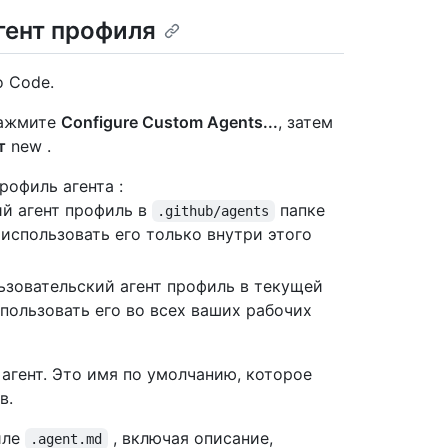
гент профиля
o Code.
нажмите
Configure Custom Agents...
, затем
т
new .
рофиль агента :
ий агент профиль в
папке
.github/agents
использовать его только внутри этого
ьзовательский агент профиль в текущей
пользовать его во всех ваших рабочих
агент. Это имя по умолчанию, которое
в.
йле
, включая описание,
.agent.md