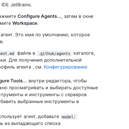
IDE JetBrains.
нажмите
Configure Agents...
, затем в окне
жмите
Workspace
.
агент. Это имя по умолчанию, которое
в.
файле в
каталоге,
gent.md
.github/agents
зки. Для получения дополнительной
офиль агента , см.
Конфигурирование
ure Tools...
внутри редактора, чтобы
ожно просматривать и выбирать доступные
струменты и инструменты с серверов
обавить выбранные инструменты в
спользует агент, добавьте
model:
ь из выпадающего списка