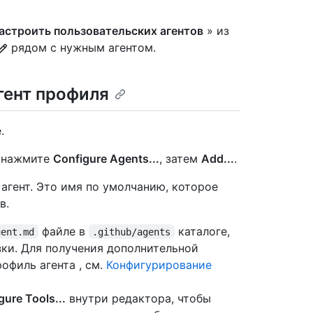
астроить пользовательских агентов
» из
рядом с нужным агентом.
гент профиля
.
а нажмите
Configure Agents...
, затем
Add...
.
агент. Это имя по умолчанию, которое
в.
файле в
каталоге,
gent.md
.github/agents
зки. Для получения дополнительной
офиль агента , см.
Конфигурирование
ure Tools...
внутри редактора, чтобы