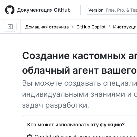
Skip
to
Документация GitHub
Version:
Free, Pro, & T
main
content
Домашняя страница
GitHub Copilot
Инструкци
Создание кастомных аг
облачный агент вашего
Вы можете создавать специали
индивидуальными знаниями и 
задач разработки.
Кто может использовать эту функцию?
Copilot облачный агент доступна для всех