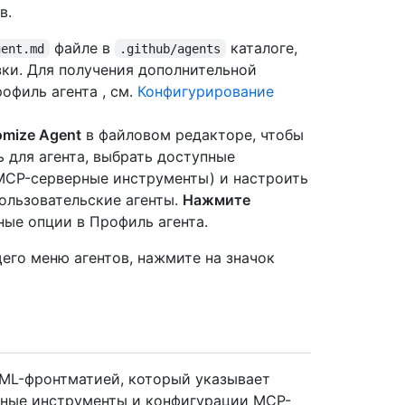
в.
файле в
каталоге,
gent.md
.github/agents
зки. Для получения дополнительной
офиль агента , см.
Конфигурирование
omize Agent
в файловом редакторе, чтобы
ь для агента, выбрать доступные
MCP-серверные инструменты) и настроить
ользовательские агенты.
Нажмите
ные опции в Профиль агента.
его меню агентов, нажмите на значок
AML-фронтматией, который указывает
пные инструменты и конфигурации MCP-