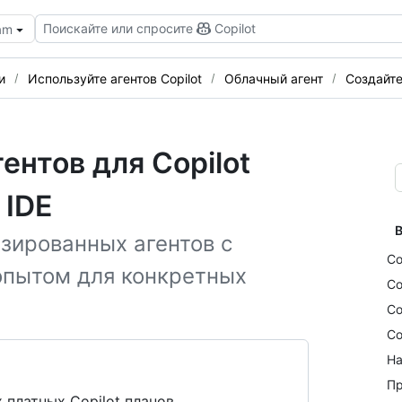
Поискайте или спросите
Copilot
eam
и
Используйте агентов Copilot
Облачный агент
Создайте
ентов для Copilot
 IDE
В
зированных агентов с
Со
опытом для конкретных
Со
Со
Со
На
Пр
 платных Copilot планов.