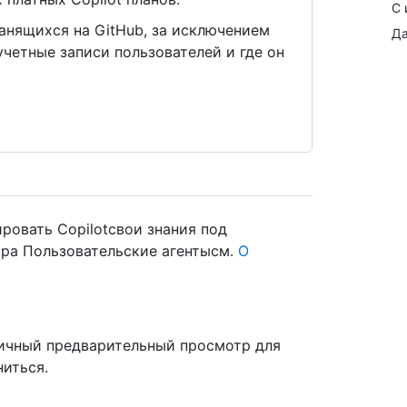
С 
ранящихся на GitHub, за исключением
Да
четные записи пользователей и где он
ровать Copilotсвои знания под
ора Пользовательские агентысм.
О
личный предварительный просмотр для
ниться.