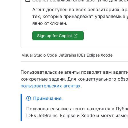
Агент доступен во всех репозиториях, х
тех, которые принадлежат управляемые у
явно отключен.
Sign up for Copilot
Tool navigation
Visual Studio Code
JetBrains IDEs
Eclipse
Xcode
Пользовательские агенты позволят вам адапти
конкретные задачи. Для концептуального обз
пользовательских агентах
.
Примечание.
Пользовательские агенты находятся в Пуб
IDEs JetBrains, Eclipse и Xcode и могут изме