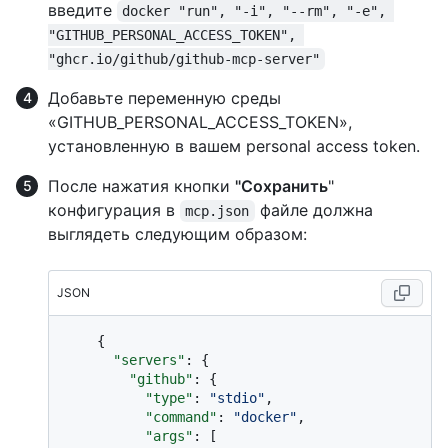
введите
docker "run", "-i", "--rm", "-e", 
"GITHUB_PERSONAL_ACCESS_TOKEN", 
"ghcr.io/github/github-mcp-server"
Добавьте переменную среды
«GITHUB_PERSONAL_ACCESS_TOKEN»,
установленную в вашем personal access token.
После нажатия кнопки
"Сохранить
"
конфигурация в
файле должна
mcp.json
выглядеть следующим образом:
JSON
{
"servers"
:
{
"github"
:
{
"type"
:
"stdio"
,
"command"
:
"docker"
,
"args"
:
[