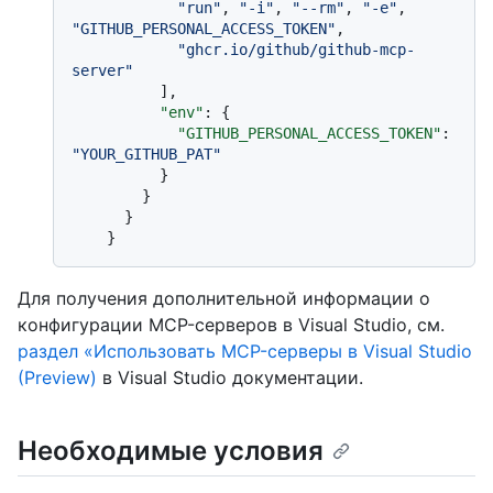
"run"
,
"-i"
,
"--rm"
,
"-e"
,
"GITHUB_PERSONAL_ACCESS_TOKEN"
,
"ghcr.io/github/github-mcp-
server"
]
,
"env"
:
{
"GITHUB_PERSONAL_ACCESS_TOKEN"
:
"YOUR_GITHUB_PAT"
}
}
}
}
Для получения дополнительной информации о
конфигурации MCP-серверов в Visual Studio, см.
раздел «Использовать MCP-серверы в Visual Studio
(Preview)
в Visual Studio документации.
Необходимые условия