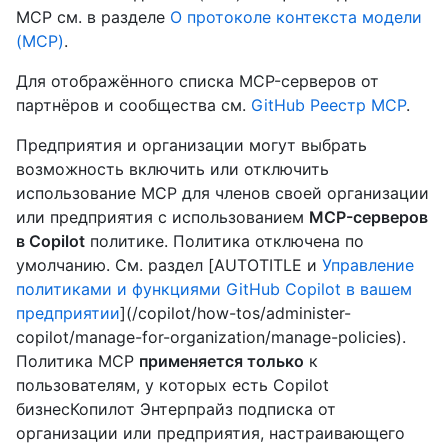
MCP см. в разделе
О протоколе контекста модели
(MCP)
.
Для отображённого списка MCP-серверов от
партнёров и сообщества см.
GitHub Реестр MCP
.
Предприятия и организации могут выбрать
возможность включить или отключить
использование MCP для членов своей организации
или предприятия с использованием
MCP-серверов
в Copilot
политике. Политика отключена по
умолчанию. См. раздел [AUTOTITLE и
Управление
политиками и функциями GitHub Copilot в вашем
предприятии
](/copilot/how-tos/administer-
copilot/manage-for-organization/manage-policies).
Политика MCP
применяется только
к
пользователям, у которых есть Copilot
бизнесКопилот Энтерпрайз подписка от
организации или предприятия, настраивающего