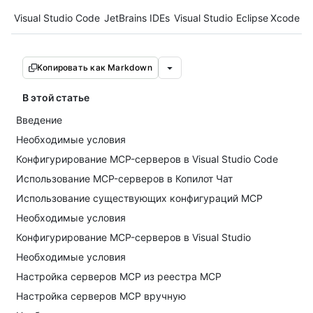
Tool navigation
Visual Studio Code
JetBrains IDEs
Visual Studio
Eclipse
Xcode
Копировать как Markdown
В этой статье
Введение
Необходимые условия
Конфигурирование MCP-серверов в Visual Studio Code
Использование MCP-серверов в Копилот Чат
Использование существующих конфигураций MCP
Необходимые условия
Конфигурирование MCP-серверов в Visual Studio
Необходимые условия
Настройка серверов MCP из реестра MCP
Настройка серверов MCP вручную