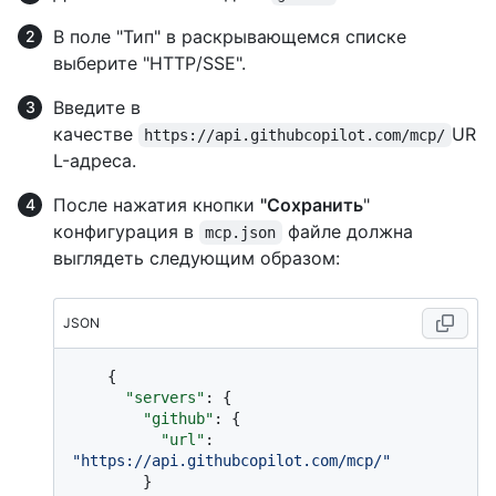
В поле "Тип" в раскрывающемся списке
выберите "HTTP/SSE".
Введите в
качестве
UR
https://api.githubcopilot.com/mcp/
L-адреса.
После нажатия кнопки
"Сохранить
"
конфигурация в
файле должна
mcp.json
выглядеть следующим образом:
JSON
{
"servers"
:
{
"github"
:
{
"url"
:
"https://api.githubcopilot.com/mcp/"
}