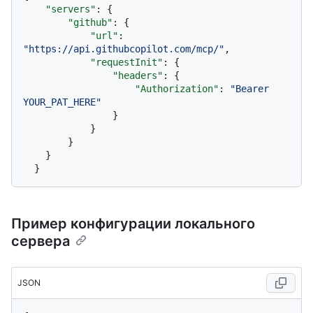
"servers"
:
{
"github"
:
{
"url"
:
"https://api.githubcopilot.com/mcp/"
,
"requestInit"
:
{
"headers"
:
{
"Authorization"
:
"Bearer 
YOUR_PAT_HERE"
}
}
}
}
}
Пример конфигурации локального
сервера
JSON