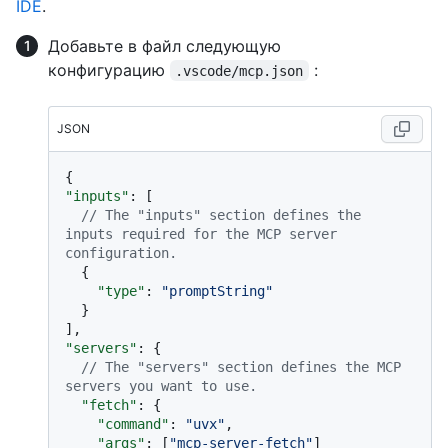
IDE
.
Добавьте в файл следующую
конфигурацию
:
.vscode/mcp.json
JSON
{
"inputs"
:
[
// The "inputs" section defines the 
inputs required for the MCP server 
configuration.
{
"type"
:
"promptString"
}
]
,
"servers"
:
{
// The "servers" section defines the MCP 
servers you want to use.
"fetch"
:
{
"command"
:
"uvx"
,
"args"
:
[
"mcp-server-fetch"
]