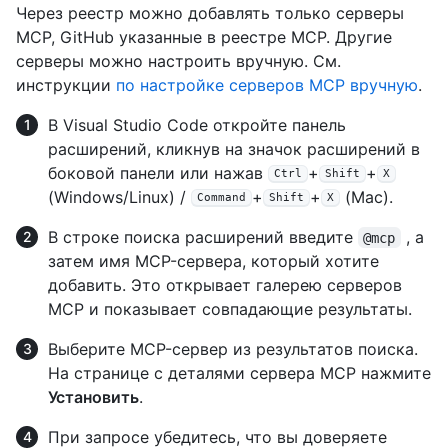
Через реестр можно добавлять только серверы
MCP, GitHub указанные в реестре MCP. Другие
серверы можно настроить вручную. См.
инструкции
по настройке серверов MCP вручную
.
В Visual Studio Code откройте панель
расширений, кликнув на значок расширений в
боковой панели или нажав
+
+
Ctrl
Shift
X
(Windows/Linux) /
+
+
(Mac).
Command
Shift
X
В строке поиска расширений введите
, а
@mcp
затем имя MCP-сервера, который хотите
добавить. Это открывает галерею серверов
MCP и показывает совпадающие результаты.
Выберите MCP-сервер из результатов поиска.
На странице с деталями сервера MCP нажмите
Установить
.
При запросе убедитесь, что вы доверяете