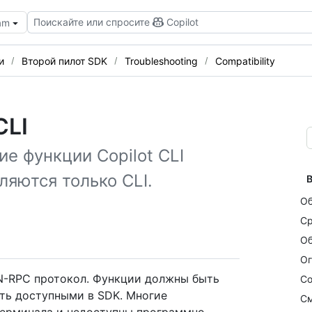
Поискайте или спросите
Copilot
eam
и
Второй пилот SDK
Troubleshooting
Compatibility
CLI
ие функции Copilot CLI
ляются только CLI.
В
О
Ср
Об
Ог
ON-RPC протокол. Функции должны быть
Со
ыть доступными в SDK. Многие
См