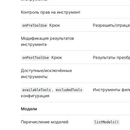
Контроль прав на инструмент
Крюк
Разрешить/отрица
onPreToolUse
Модификация результатов
инструмента
Крюк
Результаты преоб
onPostToolUse
Доступные/исключённые
инструменты
,
Инструменты фил
availableTools
excludedTools
конфигурация
Модели
Перечисление моделей
listModels()