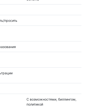
ть/просить
разования
ьтрации
С возможностями, биллингом,
политикой