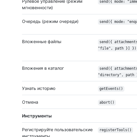
Рулевое управление (режим
send({ mode: "imm
мгновенности)
Очередь (режим очереди)
send({ mode: "enq
Вложенные файлы
send({ attachment
"file", path }] })
Вложения в каталог
send({ attachment
"directory", path 
Узнать историю
getEvents()
Отмена
abort()
Инструменты
Регистрируйте пользовательские
registerTools()
инструменты