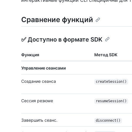
интерактивные функции CLI специфичны для 
Сравнение функций
✅ Доступно в формате SDK
Функция
Метод SDK
Управление сеансами
Создание сеанса
createSession()
Сессия резюме
resumeSession()
Завершить сеанс.
disconnect()