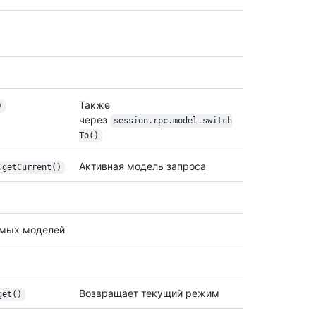
Также
)
через
session.rpc.model.switch
To()
Активная модель запроса
.get
Current()
мых моделей
Возвращает текущий режим
get()