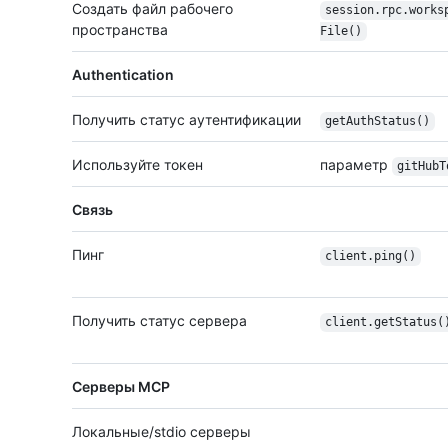
Создать файл рабочего
session.rpc.works
пространства
File()
Authentication
Получить статус аутентификации
getAuthStatus()
Используйте токен
параметр
gitHubT
Связь
Пинг
client.ping()
Получить статус сервера
client.get
Status(
Серверы MCP
Локальные/stdio серверы