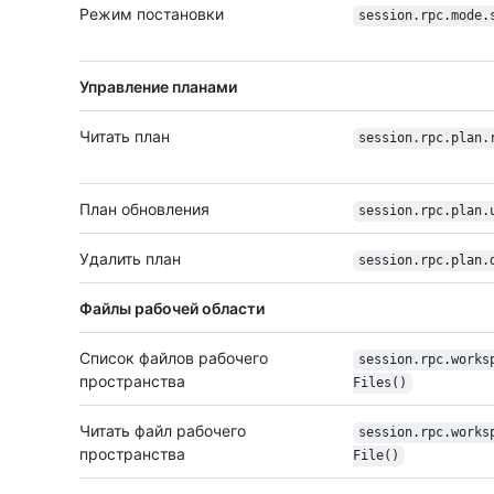
Режим постановки
session.rpc.mode.
Управление планами
Читать план
session.rpc.plan.
План обновления
session.rpc.plan.
Удалить план
session.rpc.plan.
Файлы рабочей области
Список файлов рабочего
session.rpc.works
пространства
Files()
Читать файл рабочего
session.rpc.works
пространства
File()