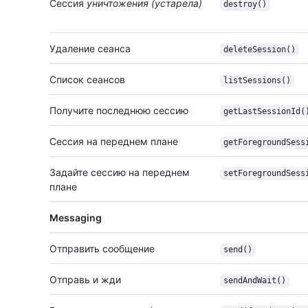
Сессия
уничтожения (устарела)
destroy()
Удаление сеанса
deleteSession()
Список сеансов
listSessions()
Получите последнюю сессию
get
Last
Session
Id(
Сессия на переднем плане
get
Foreground
Sess
Задайте сессию на переднем
set
Foreground
Sess
плане
Messaging
Отправить сообщение
send()
Отправь и жди
sendAndWait()