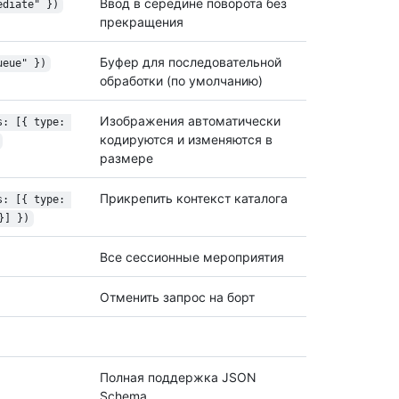
Ввод в середине поворота без
ediate" })
прекращения
Буфер для последовательной
ueue" })
обработки (по умолчанию)
Изображения автоматически
s: [{ type: 
кодируются и изменяются в
размере
Прикрепить контекст каталога
s: [{ type: 
}] })
Все сессионные мероприятия
Отменить запрос на борт
Полная поддержка JSON
Schema