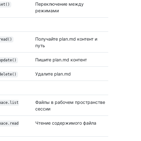
Переключение между
set()
режимами
Получайте plan.md контент и
read()
путь
Пишите plan.md контент
update()
Удалите plan.md
delete()
Файлы в рабочем пространстве
pace.list
сессии
Чтение содержимого файла
pace.read