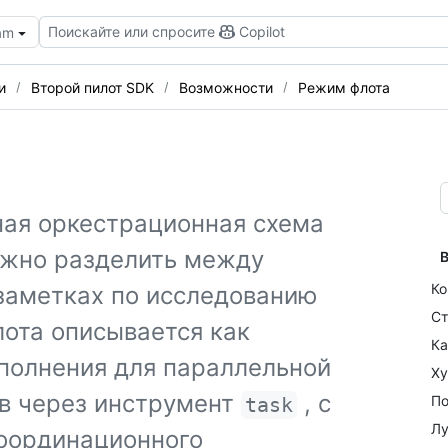
Поискайте или спросите
Copilot
eam
и
Второй пилот SDK
Возможности
Режим флота
ная оркестрационная схема
можно разделить между
В
Ко
заметках по исследованию
Ст
ота описывается как
Ка
полнения для параллельной
Ху
ов через инструмент
, с
По
task
Лу
координационного