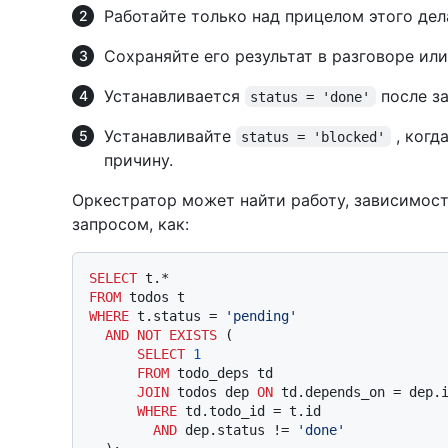
Работайте только над прицелом этого дел
Сохраняйте его результат в разговоре ил
Устанавливается
после з
status = 'done'
Устанавливайте
, когд
status = 'blocked'
причину.
Оркестратор может найти работу, зависимос
запросом, как:
SELECT
 t.
*
FROM
WHERE
 t.status 
=
'pending'
AND
NOT
EXISTS
 (

SELECT
1
FROM
 todo_deps td

JOIN
 todos dep 
ON
 td.depends_on 
=
 dep.i
WHERE
 td.todo_id 
=
 t.id

AND
 dep.status 
!=
'done'