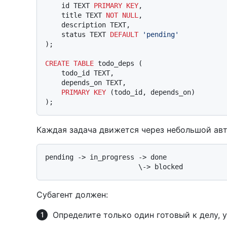
    id TEXT 
PRIMARY KEY
,

    title TEXT 
NOT NULL
,

    description TEXT,

    status TEXT 
DEFAULT
'pending'
);

CREATE TABLE
 todo_deps (

    todo_id TEXT,

    depends_on TEXT,

PRIMARY KEY
 (todo_id, depends_on)

Каждая задача движется через небольшой авт
pending -> in_progress -> done

Субагент должен:
Определите только один готовый к делу, 