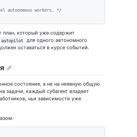
lel autonomous workers. */
т план, который уже содержит
для одного автономного
autopilot
должен оставаться в курсе событий.
ся
нное состояние, а не на неявную общую
 на задачи, каждый субагент владеет
работников, чьи зависимости уже
азом: