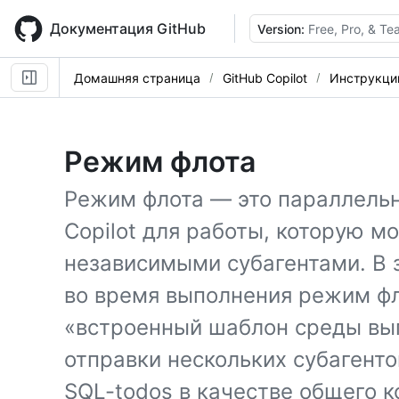
Skip
to
Документация GitHub
Version:
Free, Pro, & T
main
content
Домашняя страница
GitHub Copilot
Инструкци
Режим флота
Режим флота — это параллель
Copilot для работы, которую 
независимыми субагентами. В 
во время выполнения режим фл
«встроенный шаблон среды вы
отправки нескольких субагент
SQL-todos в качестве общего 