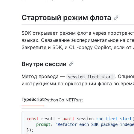
Стартовый режим флота
SDK открывает режим флота через пространс
языках. Связывание экспериментальное на сг
Закрепите и SDK, и CLI-среду Copilot, если от
Внутри сессии
Метод провода —
. Опци
session.fleet.start
инструкциями по оркестрации флота во врем
TypeScript
Python
Go
.NET
Rust
Языки кода navigation
const
 result = 
await
 session.
rpc
.
fleet
.
start
(
prompt
: 
"Refactor each SDK package indep
});
