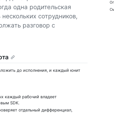
Ог
когда одна родительская
См
 нескольких сотрудников,
олжать разговор с
ота
зложить до исполнения, и каждый юнит
ых каждый рабочий владеет
овым SDK.
роверяет отдельный дифференциал,