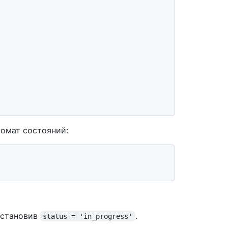
омат состояний:
установив
.
status = 'in_progress'