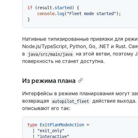
if
 (result.
started
) {

console
.
log
(
"Fleet mode started"
);

Нативные типизированные привязки для режи
Node.js/TypeScript, Python, Go, .NET и Rust. С
в
на этой ветви, поэтому 
java/src/main/java
поверхность не станет доступна.
Из режима плана
Интерфейсы в режиме планирования могут зап
возвращая
действие выхода.
autopilot_fleet
описывают его так:
type
ExitPlanModeAction
 =

  | 
"exit_only"
  | 
"interactive"