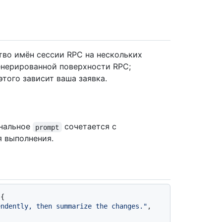
тво имён сессии RPC на нескольких
енерированной поверхности RPC;
 этого зависит ваша заявка.
ональное
сочетается с
prompt
я выполнения.
{

endently, then summarize the changes."
,
