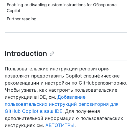
Enabling or disabling custom instructions for Обзор кода
Copilot
Further reading
Introduction
Пользовательские инструкции репозитория
позволяют предоставить Copilot специфические
рекомендации и настройки по GitHubрепозиторию.
Чтобы узнать, как настроить пользовательские
инструкции в IDE, см.
Добавление
пользовательских инструкций репозитория для
GitHub Copilot в ваш IDE
. Для получения
дополнительной информации о пользовательских
инструкциях см.
АВТОТИТРЫ
.