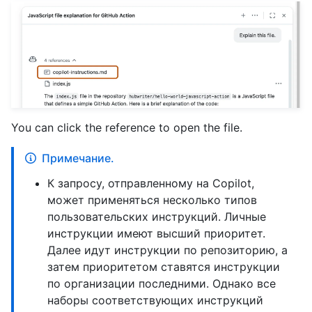
You can click the reference to open the file.
Примечание.
К запросу, отправленному на Copilot,
может применяться несколько типов
пользовательских инструкций. Личные
инструкции имеют высший приоритет.
Далее идут инструкции по репозиторию, а
затем приоритетом ставятся инструкции
по организации последними. Однако все
наборы соответствующих инструкций