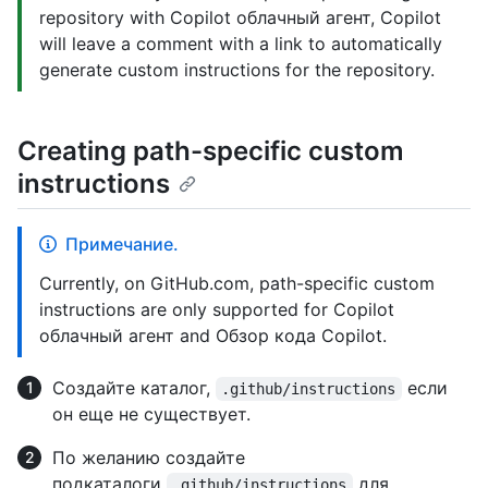
repository with Copilot облачный агент, Copilot
will leave a comment with a link to automatically
generate custom instructions for the repository.
Creating path-specific custom
instructions
Примечание.
Currently, on GitHub.com, path-specific custom
instructions are only supported for Copilot
облачный агент and Обзор кода Copilot.
Создайте каталог,
если
.github/instructions
он еще не существует.
По желанию создайте
подкаталоги
для
.github/instructions