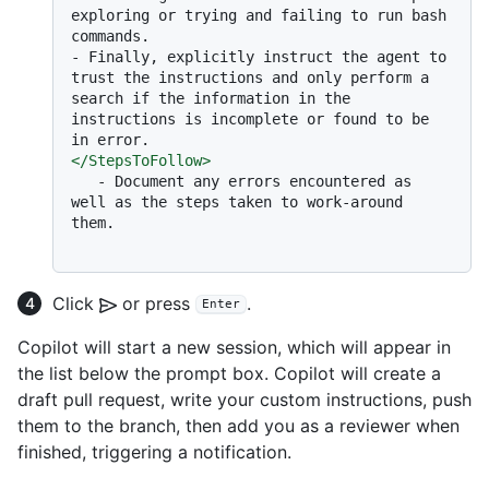
exploring or trying and failing to run bash 
-
 Finally, explicitly instruct the agent to 
trust the instructions and only perform a 
search if the information in the 
instructions is incomplete or found to be 
</
StepsToFollow
>
   -
 Document any errors encountered as 
well as the steps taken to work-around 
them.

Click
or press
.
Enter
Copilot will start a new session, which will appear in
the list below the prompt box. Copilot will create a
draft pull request, write your custom instructions, push
them to the branch, then add you as a reviewer when
finished, triggering a notification.