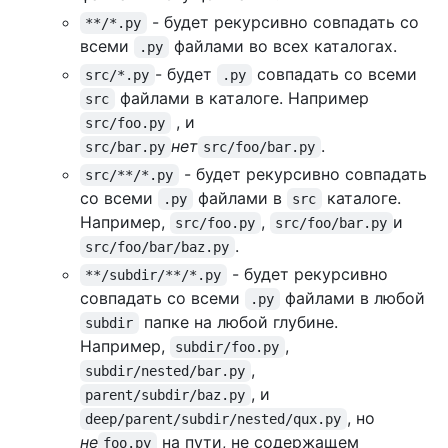
- будет рекурсивно совпадать со
**/*.py
всеми
файлами во всех каталогах.
.py
- будет
совпадать со всеми
src/*.py
.py
файлами в каталоге. Например
src
, и
src/foo.py
нет
.
src/bar.py
src/foo/bar.py
- будет рекурсивно совпадать
src/**/*.py
со всеми
файлами в
каталоге.
.py
src
Например,
,
и
src/foo.py
src/foo/bar.py
.
src/foo/bar/baz.py
- будет рекурсивно
**/subdir/**/*.py
совпадать со всеми
файлами в любой
.py
папке на любой глубине.
subdir
Например,
,
subdir/foo.py
,
subdir/nested/bar.py
, и
parent/subdir/baz.py
, но
deep/parent/subdir/nested/qux.py
не
на пути, не содержащем
foo.py