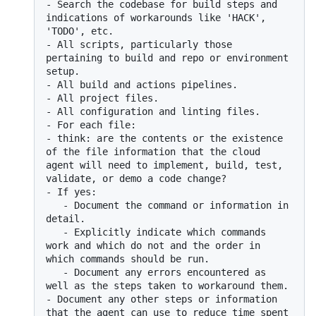
-
 Search the codebase for build steps and 
indications of workarounds like 'HACK', 
-
 All scripts, particularly those 
pertaining to build and repo or environment 
-
-
-
-
-
 think: are the contents or the existence 
of the file information that the cloud 
agent will need to implement, build, test, 
-
   -
 Document the command or information in 
   -
 Explicitly indicate which commands 
work and which do not and the order in 
   -
 Document any errors encountered as 
-
 Document any other steps or information 
that the agent can use to reduce time spent 