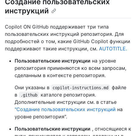
Создание пользовательских
инструкций
Copilot ON GitHub поддерживает три типа
пользовательских инструкций репозитория. Для
подробностей о том, какие GitHub Copilot функции
поддерживают такие инструкции, см.
AUTOTITLE.
Пользовательские инструкции
на уровне
репозитория применяются ко всем запросам,
сделанным в контексте репозитория.
Они указаны в
файле
copilot-instructions.md
в
каталоге репозитория.
.github
Дополнительные инструкции см. в статье
"Создание пользовательских инструкций
на
уровне репозитория".
Пользовательские инструкции
, относящиеся к
пути, применяются к запросам, сделанным в