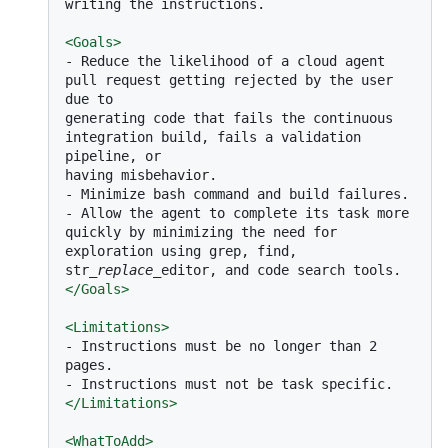
writing the instructions.

<
Goals
>
-
 Reduce the likelihood of a cloud agent 
pull request getting rejected by the user 
due to

generating code that fails the continuous 
integration build, fails a validation 
pipeline, or

-
-
 Allow the agent to complete its task more 
quickly by minimizing the need for 
exploration using grep, find, 
str
_replace_
</
Goals
>
<
Limitations
>
-
 Instructions must be no longer than 2 
-
</
Limitations
>
<
WhatToAdd
>