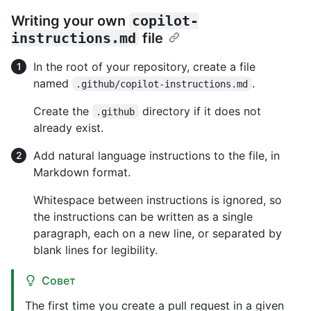
Writing your own
copilot-
instructions.md
file
In the root of your repository, create a file
named
.
.github/copilot-instructions.md
Create the
directory if it does not
.github
already exist.
Add natural language instructions to the file, in
Markdown format.
Whitespace between instructions is ignored, so
the instructions can be written as a single
paragraph, each on a new line, or separated by
blank lines for legibility.
Совет
The first time you create a pull request in a given