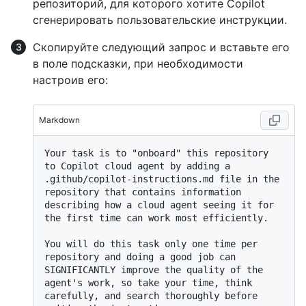
репозиторий, для которого хотите Copilot
сгенерировать пользовательские инструкции.
Скопируйте следующий запрос и вставьте его
в поле подсказки, при необходимости
настроив его:
Markdown
Your task is to "onboard" this repository 
to Copilot cloud agent by adding a 
.github/copilot-instructions.md file in the 
repository that contains information 
describing how a cloud agent seeing it for 
the first time can work most efficiently.

You will do this task only one time per 
repository and doing a good job can 
SIGNIFICANTLY improve the quality of the 
agent's work, so take your time, think 
carefully, and search thoroughly before 