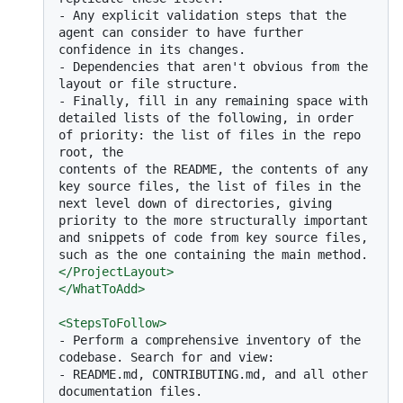
-
 Any explicit validation steps that the 
agent can consider to have further 
-
 Dependencies that aren't obvious from the 
-
 Finally, fill in any remaining space with 
detailed lists of the following, in order 
of priority: the list of files in the repo 
root, the

contents of the README, the contents of any 
key source files, the list of files in the 
next level down of directories, giving 
priority to the more structurally important 
and snippets of code from key source files, 
</
ProjectLayout
>
</
WhatToAdd
>
<
StepsToFollow
>
-
 Perform a comprehensive inventory of the 
-
 README.md, CONTRIBUTING.md, and all other 