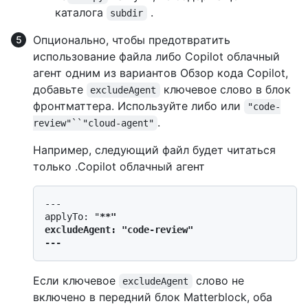
каталога
.
subdir
Опционально, чтобы предотвратить
использование файла либо Copilot облачный
агент одним из вариантов Обзор кода Copilot,
добавьте
ключевое слово в блок
excludeAgent
фронтматтера. Используйте либо или
"code-
.
review"``"cloud-agent"
Например, следующий файл будет читаться
только .Copilot облачный агент
---

applyTo: "
**"

excludeAgent: "code-review"

Если ключевое
слово не
excludeAgent
включено в передний блок Matterblock, оба