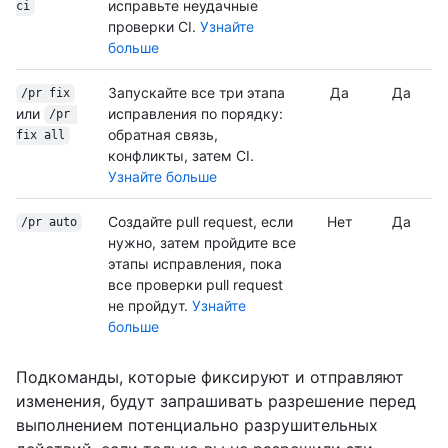
исправьте неудачные
ci
проверки CI.
Узнайте
больше
Запускайте все три этапа
Да
Да
/pr fix
или
исправления по порядку:
/pr 
обратная связь,
fix all
конфликты, затем CI.
Узнайте больше
Создайте pull request, если
Нет
Да
/pr auto
нужно, затем пройдите все
этапы исправления, пока
все проверки pull request
не пройдут.
Узнайте
больше
Подкоманды, которые фиксируют и отправляют
изменения, будут запрашивать разрешение перед
выполнением потенциально разрушительных