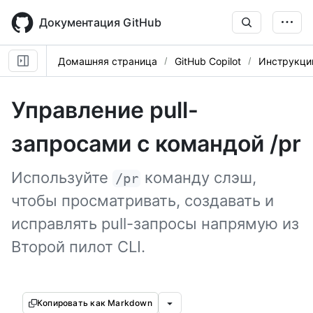
Skip
to
Документация GitHub
main
content
Домашняя страница
GitHub Copilot
Инструкци
Управление pull-
запросами с командой /pr
Используйте
команду слэш,
/pr
чтобы просматривать, создавать и
исправлять pull-запросы напрямую из
Второй пилот CLI.
Копировать как Markdown