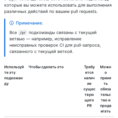
которые вы можете использовать для выполнения
различных действий по вашим pull requests.
Примечание.
Все
подкоманды связаны с текущей
/pr
ветвью — например, исправление
неисправных проверок CI для pull-запроса,
связанного с текущей веткой.
Используй
Чтобы сделать это
Требу
Можн
те эту
ется
о
подкоман
налич
приня
ду
ие
ть
сущес
обяза
твую
тельс
щего
тво и
PR
продв
игать