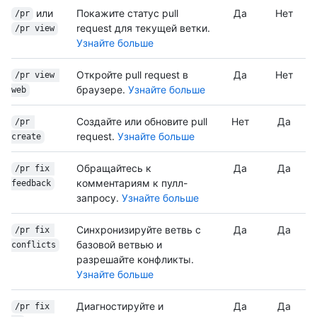
или
Покажите статус pull
Да
Нет
/pr
request для текущей ветки.
/pr view
Узнайте больше
Откройте pull request в
Да
Нет
/pr view 
браузере.
Узнайте больше
web
Создайте или обновите pull
Нет
Да
/pr 
request.
Узнайте больше
create
Обращайтесь к
Да
Да
/pr fix 
комментариям к пулл-
feedback
запросу.
Узнайте больше
Синхронизируйте ветвь с
Да
Да
/pr fix 
базовой ветвью и
conflicts
разрешайте конфликты.
Узнайте больше
Диагностируйте и
Да
Да
/pr fix 