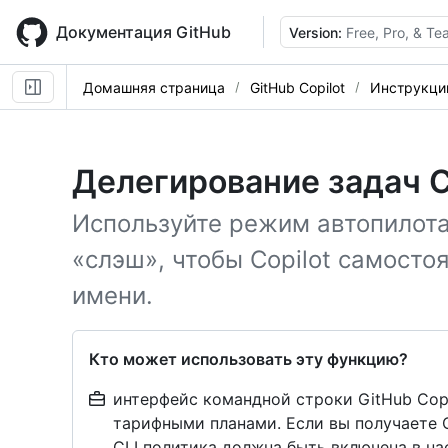
Skip
to
Документация GitHub
Version:
Free, Pro, & T
main
content
Домашняя страница
GitHub Copilot
Инструкци
Делегирование задач C
Используйте режим автопилот
«слэш», чтобы Copilot самосто
имени.
Кто может использовать эту функцию?
интерфейс командной строки GitHub Copi
тарифными планами. Если вы получаете C
CLI политика должна быть включена в на