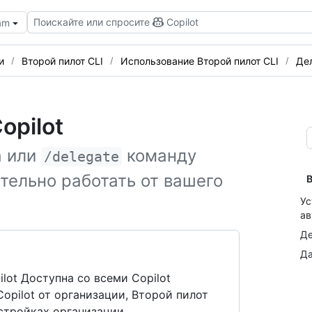
Поискайте или спросите
Copilot
eam
и
Второй пилот CLI
Использование Второй пилот CLI
Дел
opilot
а или
команду
/delegate
ятельно работать от вашего
В
Ус
ав
Де
Да
lot Доступна со всеми Copilot
opilot от организации, Второй пилот
стройках организации.