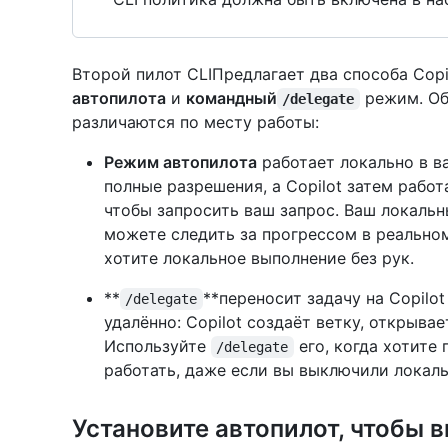
Второй пилот CLIПредлагает два способа Cop
автопилота
и
командный
режим. Об
/delegate
различаются по месту работы:
Режим автопилота
работает локально в в
полные разрешения, а Copilot затем работ
чтобы запросить ваш запрос. Ваш локальн
можете следить за прогрессом в реальном
хотите локальное выполнение без рук.
**
**переносит задачу на Copilo
/delegate
удалённо: Copilot создаёт ветку, открывает
Используйте
его, когда хотите
/delegate
работать, даже если вы выключили локал
Установите автопилот, чтобы 