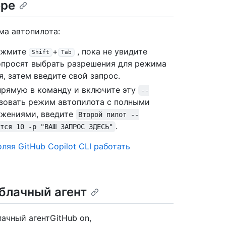
ере
ма автопилота:
нажмите
+
, пока не увидите
Shift
Tab
попросят выбрать разрешения для режима
, затем введите свой запрос.
прямую в команду и включите эту
--
зовать режим автопилота с полными
лжениями, введите
Второй пилот --
.
тся 10 -p "ВАШ ЗАПРОС ЗДЕСЬ"
ляя GitHub Copilot CLI работать
облачный агент
лачный агентGitHub on,