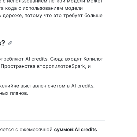
е с использованием лёгкой модели может
та кода с использованием модели
ь дороже, потому что это требует больше
s?
требляют AI credits. Сюда входят Копилот
т, Пространства второпилотовSpark, и
жений
не
выставлен счетом в AI credits.
ных планов.
ляется с ежемесячной
суммой:AI credits