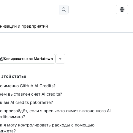
анизаций и предприятий
Копировать как Markdown
 этой статье
о именно GitHub AI Credits?
чём выставлен счет AI credits?
к вы AI credits работаете?
о произойдёт, если я превыслю лимит включенного AI
editsлимита?
к я могу контролировать расходы с помощью
юджета?