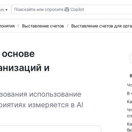
Поискайте или спросите
Copilot
eam
понятия
Выставление счетов
Выставление счетов для орг
 основе
анизаций и
В
Чт
ьзования использование
В 
Ка
риятиях измеряется в AI
Чт
cr
Ка
б