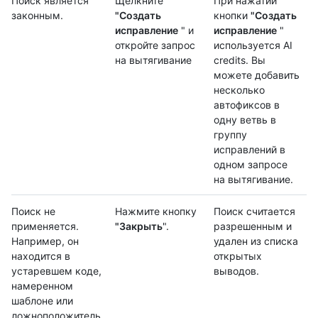
Поиск является
Щелкните
При нажатии
законным.
"Создать
кнопки
"Создать
исправление
" и
исправление
"
откройте запрос
используется AI
на вытягивание
credits. Вы
можете добавить
несколько
автофиксов в
одну ветвь в
группу
исправлений в
одном запросе
на вытягивание.
Поиск не
Нажмите кнопку
Поиск считается
применяется.
"Закрыть
".
разрешенным и
Например, он
удален из списка
находится в
открытых
устаревшем коде,
выводов.
намеренном
шаблоне или
ложноположитель