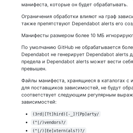
манифеста, которые он будет обрабатывать.
Ограничения обработки влияют на граф завис
также препятствуют Dependabot alerts его со
Манифесты размером более 10 МБ игнорируютс
По умолчанию GitHub не обрабатывается боле
Dependabot не генерирует Dependabot alerts 
предела и Dependabot alerts может вести себ
превышен.
Файлы манифеста, хранящиеся в каталогах с 
для поставщиков зависимостей, не будут обра
соответствует следующим регулярным выраж
зависимостей:
(3rd|[Tt]hird)[-_]?[Pp]arty/
(^|/)vendors?/
(^|/)[Ee]xtern(als?)?/