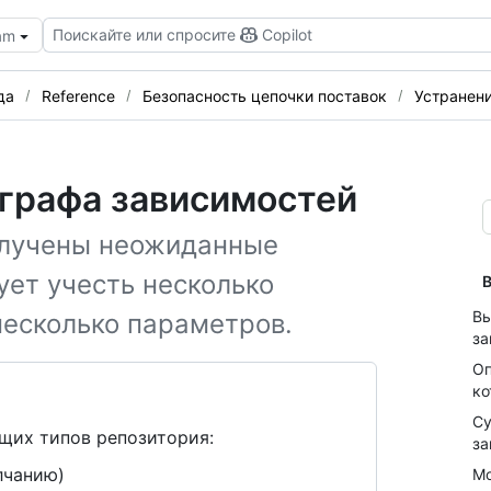
Поискайте или спросите
Copilot
eam
да
Reference
Безопасность цепочки поставок
Устранен
 графа зависимостей
олучены неожиданные
ует учесть несколько
В
Вы
несколько параметров.
за
Оп
ко
Су
щих типов репозитория:
за
лчанию)
Мо