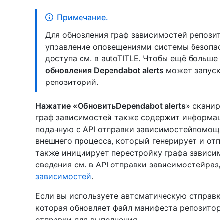
Примечание.
Для обновления граф зависимостей репози
управление оповещениями системы безопас
доступа см. в autoTITLE
. Чтобы ещё больше
обновления Dependabot alerts
может запуск
репозиторий.
Нажатие «ОбновитьDependabot alerts
» скани
граф зависимостей также содержит информац
поданную с API отправки зависимостейпомощь
внешнего процесса, который генерирует и от
также инициирует перестройку графа зависи
сведения см. в API отправки зависимостейра
зависимостей
.
Если вы используете автоматическую отправк
которая обновляет файл манифеста репозитор
отправки для выполнения.