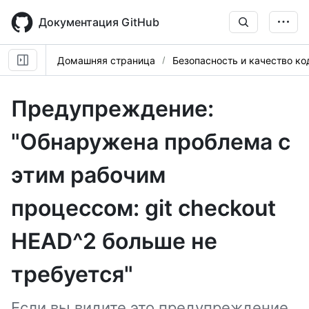
Skip
to
Документация GitHub
main
content
Домашняя страница
Безопасность и качество ко
Предупреждение:
"Обнаружена проблема с
этим рабочим
процессом: git checkout
HEAD^2 больше не
требуется"
Если вы видите это предупреждение,