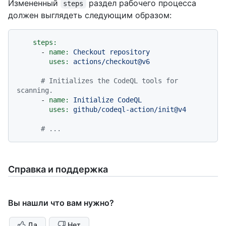
Измененный
раздел рабочего процесса
steps
должен выглядеть следующим образом:
steps:
-
name:
Checkout
repository
uses:
actions/checkout@v6
# Initializes the CodeQL tools for 
scanning.
-
name:
Initialize
CodeQL
uses:
github/codeql-action/init@v4
# ...
Справка и поддержка
Вы нашли что вам нужно?
Да
Нет