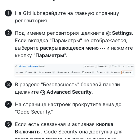
На GitHubперейдите на главную страницу
репозитория.
Под именем репозитория щелкните
Settings
.
Если вкладка "Параметры" не отображается,
выберите
раскрывающееся меню
и нажмите
кнопку
"Параметры
".
В разделе "Безопасность" боковой панели
щелкните
Advanced Security
.
На странице настроек прокрутите вниз до
"Code Security."
Если есть связанная и активная
кнопка
Включить
, Code Security она доступна для