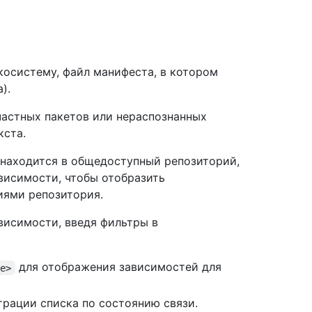
осистему, файл манифеста, в котором
).
частных пакетов или нераспознанных
кста.
 находится в общедоступный репозиторий,
висимости, чтобы отобразить
иями репозитория.
висимости, введя фильтры в
для отображения зависимостей для
me>
трации списка по состоянию связи.