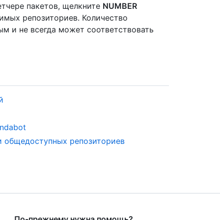
етчере пакетов, щелкните
NUMBER
имых репозиториев. Количество
м и не всегда может соответствовать
й
ndabot
 и общедоступных репозиториев
По-прежнему нужна помощь?